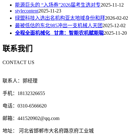
能源巨头的 “入场券”2026届考生选对专
2025-11-12
stylecontent
2025-11-23
绿盟科技入选出名机构亚太地域身份和拜
2026-02-02
最被低估的东北985冲出一支机械人天团
2025-12-02
全程全面机械化 甘肃：智能农机赋能聪
2025-11-20
联系我们
CONTACT US
联系人：郭经理
手机：18132326655
电话：0310-6566620
邮箱：441520902@qq.com
地址： 河北省邯郸市大名府路京府工业城