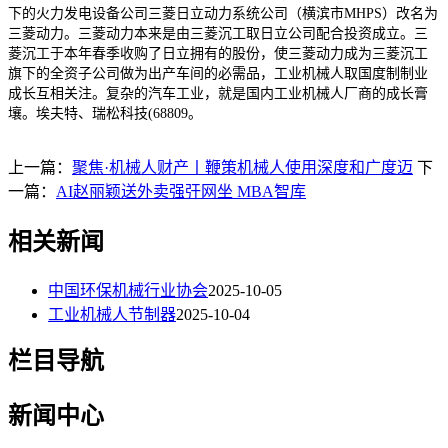
下的火力发电设备公司三菱日立动力系统公司（横滨市MHPS）改名为
三菱动力。三菱动力本来是由三菱沉工取日立公司配合投资成立。三
菱沉工于本年春季收购了日立拥有的股份，使三菱动力成为三菱沉工
旗下的全资子公司做为出产车间的必需品，工业机械人取国度制制业
成长互相关注。复杂的汽车工业，就是国内工业机械人厂商的成长膏
壤。埃夫特、瑞松科技(68809。
上一篇：
聚焦·机械人财产丨鞭策机械人使用深度和广度迈
下
一篇：
AI赵丽颖送外卖强㢨网坐 MBA智库
相关新闻
中国环保机械行业协会
2025-10-05
工业机械人节制器
2025-10-04
栏目导航
新闻中心