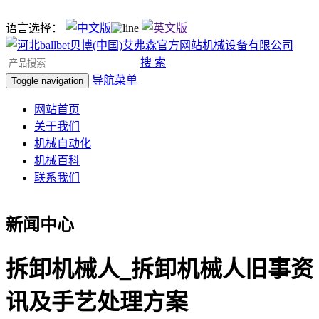
语言选择：
搜 索
导航菜单
Toggle navigation
网站首页
关于我们
机械自动化
机械百科
联系我们
新闻中心
拆卸机械人_拆卸机械人旧事资
讯及手艺处理方案