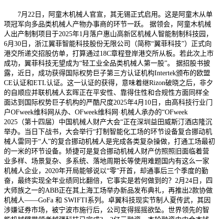
7月22日，阿童木机械人官宣，其无锡正式启用。这是阿童木从单
项冠军向多品类机械人产物办事商的环节一跃。 据领会，阿童木机械
人出产制制项目于2025年1月落户惠山高新区机械人智能制制科技园，
6月30日，浙江翼菲智能科技股份无限公司（简称“翼菲科技”）正式向
港交所递交招股仿单，打算通过18C章程登岸港交所从板。若此次上市
成功，翼菲科技无望成为“轻工业全品类机械人第一股”。 据招股书披
露，近日，成功获得国际权势巨子第三方认证机构Intertek颁布的欧盟
CE认证和ETL认证。这一认证的获得，意味着继Rizon破晓之后，非夕
的自顺应并联机械人玄晖正在平安性、靠得住性和合规性方面同样全
面达到国际权势巨子机构的严酷尺度2025年4月10日，由高科技行业门
户OFweek维科网从办、OFweek维科网·机械人承办的“OFweek
2025（第十四届）中国机械人财产大会“正在深圳益田威斯汀酒店隆沉
举办。当日下战书，大会举行“打制智能化工场的环节设备复合挪动机
械人雷同于“人”的复合挪动机械人是完成各类复杂操做，打通工场最初
的一米的环节设备。矫捷可是复合挪动机械人财产仿照照旧面临着营
业多样、场景复杂、多系统、落地周期长等使用难题国内有这么一家
机械人企业，2020年开局能够说以“零”开首，却通事后三个季度的勤
奋，最终实现全年业绩同比翻倍，它事实是若何做到的？2月24日，四
大师族之一的ABB正在其上海工场举办新品发布典礼，再推出2款协做
机械人——GoFa 和 SWIFTI系列。卓翼科技现实节制人夏传武，其因
涉嫌证券市场，被宁波市施行后，公司变得摇摇欲坠。世界领先的智