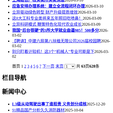
上海结合产权买卖所买卖消息
2026-03-10
应急安排办理系统：建立全流程闭环办理
2026-03-10
立异驱动绿色转型 财产升级提质增效
2026-03-10
这8大工科专业类将来五年照旧吃喷鼻！
2026-03-09
立异科研模式 鞭策特色化现代农业成长
2026-03-09
我国“后台很硬”的3所大学就业曲逼985！500多分
2026-
03-02
【聘请】中建六局第八扶植无限公司2026届校园聘
2026-
03-02
别只盯着计较机！这3个“机械人”专业可能是下
2026-03-
02
首页 1
2
3
4
5
6
7
下一页
末页
共
63
页
628
条
栏目导航
新闻中心
L3级从动驾驶出事了谁担责 义务划分成核
2025-12-20
91精品国产分析久久消防器材
2025-10-04