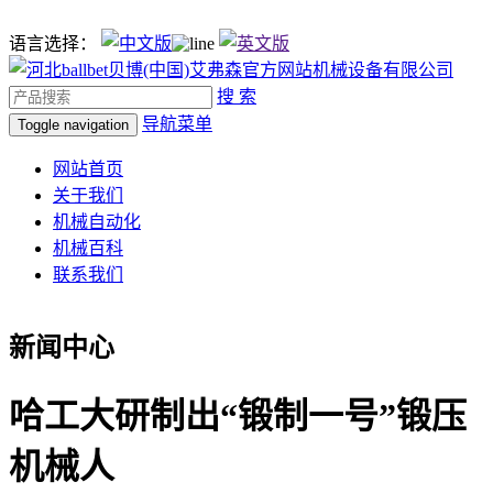
语言选择：
搜 索
导航菜单
Toggle navigation
网站首页
关于我们
机械自动化
机械百科
联系我们
新闻中心
哈工大研制出“锻制一号”锻压
机械人