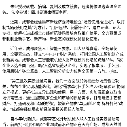
未经授权转载、摘编、复制及成立镜像，违者将依法逃查法令义
务。 法令参谋！四川昊通律师事务所。
近期，成都会经信局市新经济委特地设立“场景使用推进处”，以打
制“场景使用之城”为方针，“用户思维、问需于企”，建立专班、专人、
专档、统筹推进成都全市经新范畴场景培育取推广使用，全力鞭策成
都制制业新手艺、新产物、新业态的规模化贸易化使用。
近年来，成都聚焦人工智能三要素、四大品牌赛道、全场景使
用、全要素生态，建立“3+4+1+1”财产系统，打制全国人工智能财产成
长新高地。成都会人工智能取机械人财产规模同比增加跨越35%，5家
企业入选全国百强，8家入选省级链从企业，实现了根本层、手艺层、
使用层财产链全笼盖，人工智能分析实力位列全国第一方阵。(完)。
“第三批次实景验证勾当，我们一方面愈加沉视细分场景验证攻
关，帮帮企业实现功能迭代，深化‘需求牵引+手艺准入+场景验证’协同
立异模式，更好推进立异出现和使用。另一方面，愈加沉视企业取市
场供需链接，通过提前收罗企业和市场的供给需求，打制毗连手艺和
财产、打通研发和市场的桥梁，鞭策产物由‘单点验证’向‘标杆打制’改
变。”成都会经信局市新经济委相关担任人暗示。
自本年6月起头，成都常态化开展机械人取人工智能实景验证勾
当，前两批已组织16家企业28款前沿产物正在天府广场、成都天然博