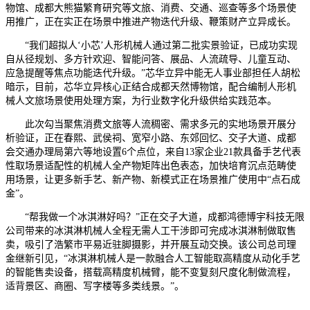
物馆、成都大熊猫繁育研究等文旅、消费、交通、巡查等多个场景使
用推广，正在实正在场景中推进产物迭代升级、鞭策财产立异成长。
“我们超拟人‘小芯’人形机械人通过第二批实景验证，已成功实现
自从径规划、多方针欢迎、智能问答、展品、人流疏导、儿童互动、
应急提醒等焦点功能迭代升级。”芯华立异中能无人事业部担任人胡松
暗示，目前，芯华立异核心正结合成都天然博物馆，配合编制人形机
械人文旅场景使用处理方案，为行业数字化升级供给实践范本。
此次勾当聚焦消费文旅等人流稠密、需求多元的实地场景开展分
析验证，正在春熙、武侯祠、宽窄小路、东郊回忆、交子大道、成都
会交通办理局第六等地设置6个点位，来自13家企业21款具备手艺代表
性取场景适配性的机械人全产物矩阵出色表态，加快培育沉点范畴使
用场景，让更多新手艺、新产物、新模式正在场景推广使用中“点石成
金”。
“帮我做一个冰淇淋好吗？”正在交子大道，成都鸿德博宇科技无限
公司带来的冰淇淋机械人全程无需人工干涉即可完成冰淇淋制做取售
卖，吸引了浩繁市平易近驻脚摄影，并开展互动交换。该公司总司理
金继新引见，“冰淇淋机械人是一款融合人工智能取高精度从动化手艺
的智能售卖设备，搭载高精度机械臂，能不变复刻尺度化制做流程，
适背景区、商圈、写字楼等多类线景。”。