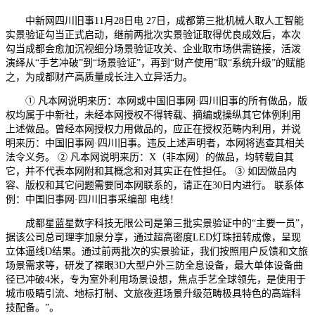
中新网四川旧事11月28日电 27日，成都第三批机械人取人工智能
实景验证勾当正式启动，继前两批次实景验证取得优良成效后，本次
勾当成都会愈加沉视细分场景验证攻关、企业取市场供需链接，活泼
演绎从“手艺冲破”到“场景验证”，再到“财产使用”取“系统升级”的赋能
之，为成都财产高质量成长注入立异活力。
① 凡本网说明来历：本网或中国旧事网·四川旧事的所有做品，版
权均属于中新社，未经本网授权不得转载、摘编或操纵其它体例利用
上述做品。曾经本网授权力用做品的，应正在授权范畴内利用，并说
明来历：中国旧事网·四川旧事。违反上述声明者，本网将逃查其相关
法令义务。 ② 凡本网说明来历：X（非本网）的做品，均转载自其
它，并不代表本网附和其概念和对其实正在性担任。 ③ 如因做品内
容、版权和其它问题需要同本网联系的，请正在30日内进行。 联系体
例：中国旧事网·四川旧事采编部 电线！
成都星蓝星数字科技无限公司是第三批实景验证中的“主要一员”，
据该公司总司理李加泉分享，通过超高密度LED灯珠扭转成像，呈现
立体逼线D结果。通过前两批次的实景验证，我们按照用户反馈和文旅
场景需求等，研发了裸眼3D大型户外三防全息设备，最大单体设备曲
径已冲破4米，专为室外利用场景设想，焦点手艺全球领先，是使用于
城市吸睛引流、地标打制、文旅夜逛场景升级范畴极具特色的高端科
技配备。”。