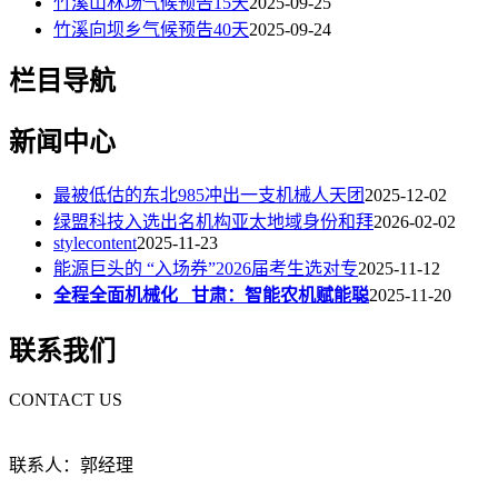
竹溪山林场气候预告15天
2025-09-25
竹溪向坝乡气候预告40天
2025-09-24
栏目导航
新闻中心
最被低估的东北985冲出一支机械人天团
2025-12-02
绿盟科技入选出名机构亚太地域身份和拜
2026-02-02
stylecontent
2025-11-23
能源巨头的 “入场券”2026届考生选对专
2025-11-12
全程全面机械化 甘肃：智能农机赋能聪
2025-11-20
联系我们
CONTACT US
联系人：郭经理