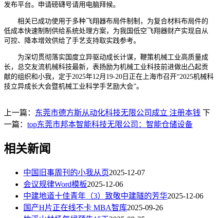
发布平台。申请磅礴号请用电脑拜候。
相关已成功使用于多种飞翔器布局件制制，为复合材料布局件的
低成本快速制制供给系统处理方案，为我国低空飞翔器财产实现自从
可控、降本增效供给了手艺支持取实践参考。
为深切贯彻落实国度立异驱动成长计谋，鞭策机械工业高质量成
长，总交友流机械科技最新，表扬励为机械工业科技前进做出凸起贡
献的组织和小我，定于2025年12月19-20日正在上海市召开“2025机械科
技立异成长大会暨机械工业科学手艺励大会”。
上一篇：
东莞市德方斯从动化科技无限公司成立 注册本钱
下
一篇：
top东莞市邦本智能科技无限公司：智能仓储设备
相关新闻
中国旧事周刊的小我从页
2025-12-07
会议规律Word模板
2025-12-06
中建地道十佳青年（3）致敬中建隧的芳华
2025-12-06
国产H片正在线不卡 MBA智库
2025-09-26