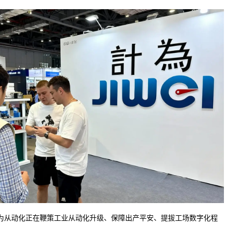
从动化正在鞭策工业从动化升级、保障出产平安、提拔工场数字化程