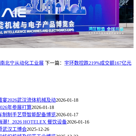
6越南北宁从动化工业展
下一篇：
宇环数控跌219%成交额167亿元
宴2026武汉流体机械及动
2026-01-18
026年参展打算
2026-01-18
汽车制制手艺暨智能配备博览
2026-01-17
！2026 HOTELEX 餐饮设备
2026-01-16
会暨武汉工博会
2025-12-26