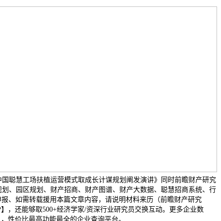
中国聪慧工场扶植运营模式取成长计谋规划阐发演讲》同时前瞻财产研究
规划、园区规划、财产招商、财产图谱、财产大数据、聪慧招商系统、行
人申报、如需转载援用本篇文章内容，请说明材料来历（前瞻财产研究
】，还能够取500+经济学家/资深行业研究员交换互动。更多企业数
】，性价比最高功能最全的企业查询平台。