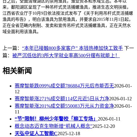
日之后，全面清理湖区的禁用渔具，渔业资本和水域生态。本年以
来，鄱阳湖区呈现了一种吊杆式灵活捕螺渔具，推进生态文明扶植，
江西省农业厅于10月9日依法按法式发布了《关于利用吊杆式灵活捕螺
渔具的布告》，明白该渔具为禁用渔具，并要求自2015年11月1日起，
正在全省范畴内制制、发卖和宣传吊杆式灵活捕螺渔具，正在天然水
域全面利用该渔具。
上一篇：
“本年已接触800多家客户” 本钱热捧加快工致手
下一
篇：
被严沉低估的3所大学就业率高500分摆布就能上！
相关新闻
赛摩智能跌099%成交额786884万元后市能否无
2026-01-
12
赛摩智能涨271%成交额114亿元近5日从力净
2026-01-12
赛摩智能涨201%成交额550083万元从力资金净
2026-01-
11
“节”限制！柳州少年警校「柳工专场」
2026-01-11
概念动态迈克生物新增“机械人概念”
2025-12-20
天弘中证人工智能C
2025-12-18