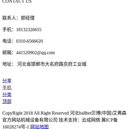
CONTACT US
联系人：郭经理
手机：18132326655
电话：0310-6566620
邮箱：441520902@qq.com
地址： 河北省邯郸市大名府路京府工业城
分享
手机
分类
顶部
CopyRight 2018 All Right Reserved 河北ballbet贝博(中国)艾弗森
官方网站机械设备有限公司 技术支持：云成网络 冀ICP备
16028274号-1
网站地图