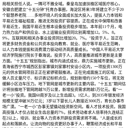
局相关担任人说。一隅可不雅全域。秦皇岛加速扶植区域医疗核心，
安徽合肥建立“十五分钟”托育办事圈，海淀区将来3年将建立不少于20
个聪慧养老院……多地环绕人的全面成长加大投入，提拔人力本钱和
平易近生福祉程度，推进无效投资扩容提质。正在成长中保障和改善
平易近生，我国平易近生根本设备投资稳步增加。本年前11个月，电
力热力出产和供应业、水上运输业投资同比别离增加12。5%、8。
9%，互联网和相关办事业投资同比增加20。7%。“投资于人，旨正在
将更多财务资金和公共资本投向教育、就业、医疗等平易近生范畴，
以人力本钱提拔和消费潜力驱动经济高质量成长。”中国人平易近大学
经济学院施行院长于春海说。投资于人，高质量推进城市更新是主要
方面。“十五五”规划指出，城市内涵式成长，鼎力实施城市更新。正在
青海省西宁市城西区彭家寨镇刘家寨村安设小区内，一项投资1300万
元的供水管网项目正正在紧锣密鼓推进。正在完成面施工的区域，工
做人员丈量尺寸、标识表记标帜点位，规划新增约150个车位，将无效
缓解小区泊车压力。地下管网是城市更新的主要内容。“十五五”期间估
计将扶植地下管网跨越70万公里，新增投资需求跨越5万亿元。看“一
老一小”投资。我国60周岁及以上生齿超3。1亿人，到2035年银发经济
规模无望冲破30万亿元；3岁以下婴长儿人数接近3000万，育长办事市
场广漠。“一老一小”办事无望撬动投资新空间。看人才技术投资。我国
高技强人才仅占就业生齿总量的7%，技术劳动者求人倍率持久连结正
在2以上，培训、就业等人力资本开辟投资需求将不竭。“人是成长的
起点和落脚点。让流向物的投资更好办事于人，鞭策经济成长和平易