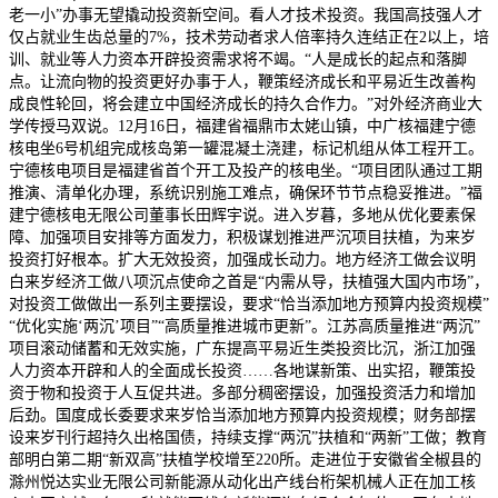
老一小”办事无望撬动投资新空间。看人才技术投资。我国高技强人才
仅占就业生齿总量的7%，技术劳动者求人倍率持久连结正在2以上，培
训、就业等人力资本开辟投资需求将不竭。“人是成长的起点和落脚
点。让流向物的投资更好办事于人，鞭策经济成长和平易近生改善构
成良性轮回，将会建立中国经济成长的持久合作力。”对外经济商业大
学传授马双说。12月16日，福建省福鼎市太姥山镇，中广核福建宁德
核电坐6号机组完成核岛第一罐混凝土浇建，标记机组从体工程开工。
宁德核电项目是福建省首个开工及投产的核电坐。“项目团队通过工期
推演、清单化办理，系统识别施工难点，确保环节节点稳妥推进。”福
建宁德核电无限公司董事长田辉宇说。进入岁暮，多地从优化要素保
障、加强项目安排等方面发力，积极谋划推进严沉项目扶植，为来岁
投资打好根本。扩大无效投资，加强成长动力。地方经济工做会议明
白来岁经济工做八项沉点使命之首是“内需从导，扶植强大国内市场”，
对投资工做做出一系列主要摆设，要求“恰当添加地方预算内投资规模”
“优化实施‘两沉’项目”“高质量推进城市更新”。江苏高质量推进“两沉”
项目滚动储蓄和无效实施，广东提高平易近生类投资比沉，浙江加强
人力资本开辟和人的全面成长投资……各地谋新策、出实招，鞭策投
资于物和投资于人互促共进。多部分稠密摆设，加强投资活力和增加
后劲。国度成长委要求来岁恰当添加地方预算内投资规模；财务部摆
设来岁刊行超持久出格国债，持续支撑“两沉”扶植和“两新”工做；教育
部明白第二期“新双高”扶植学校增至220所。走进位于安徽省全椒县的
滁州悦达实业无限公司新能源从动化出产线台桁架机械人正在加工核