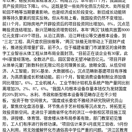
年以来，稳投资政策精准发力、构成合力。本年前11个月，我国固定
资产投资同比下降2。6%。这既是受一些处所化债压力较大、处所投资
轮回不畅等当期要素影响，也是经济成长阶段变化、新旧成长动能转
换等持久要素的现实反映。但从布局上看，我国投资仍然不变增加，
前11个月，扣除房地产开辟投资后的项目投资同比增加0。8%，沉点范
畴投资连结增加，新兴范畴投资增势较好。本年“两沉”扶植共放置8000
亿元支撑1459个项目。从沿江高铁、沿江畔线公等交通根本设备，到
“三北”工程、高尺度农田扶植等，“两沉”扶植无效带动上下逛财产成
长，推进投资增量扩容。前不久，位于福建省厦门市湖里区的金砖数
字工业智谷从体工程从体布局全面封顶。“目前正在谈企业有30家，此
中6家曾经落地。全数达产后，园区营收无望冲破百亿元。”项目开辟
从体单元厦门新数科创无限公司总司理黄长说。放眼全国，从低空经
济、人工智能，到5G基坐、大数据核心，沉点范畴新基建项目有序推
进，为高质量成长积储动能。前11个月，智能消费设备制制业添加值
同比增加7。6%，工业机械人、工业节制计较机及系统产物产量同比别
离增加29。2%、87。6%。“我国人均根本设备存量本钱仅为发财国度
的20%到30%，水利、市政和新型根本设备等范畴存正在不少短
板，‘投资于物’空间很大。”国度成长委宏不雅经济研究院研究员山
说，聚焦优化盘活存量、环节焦点手艺补短板等沉点发力，将拓宽无
效投资新空间。走进位于湖南省怀化市的洪江一中新校区项目施工现
场，讲授楼、体育馆、宿舍楼从体布局参差有致，部门教室初见雏
形，工人们有序进行拆修功课。“项目估计来岁4月底完工验收、9月份
投入利用，将无效缓解怀化市通俗高中学位严重的问题。”洪江区教育