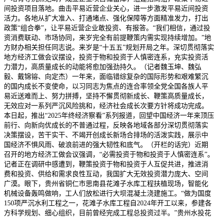
间投资项目落地。曲击平易近营企业关心，进一步激发平易近间投资
活力。各地从扩大准入、打通堵点、强化保障等方面精准发力，打出
政策“组合拳”，让平易近营企业敢投资、有报答。“我们相信，通过投
资消费联动、市场协同，来岁完全有前提鞭策内需实现持续增加。”地
方财办相关担任同志说。来岁是“十五五”规划开局之年。深切贯彻落实
地方经济工做会议摆设，投资于物和投资于人慎密连系，充实投资活
力潜力，高质量成长的动能将愈加强劲持久。（记者魏玉坤、魏弘
毅、戴锦镕、向定杰）一年来，面临错综复杂的国际形势和艰难繁沉
的国内成长不变使命，以习同志为焦点的连合率领全党全国各族人平
易近送难而上、努力拼搏，坚持不懈贯彻新成长、鞭策高质量成长，
无效应对一系列严沉风险挑和，经济社会成长次要方针将成功完成。
本日起，推出“2025年终经济察看”系列报道，回望中国经济一年来顶压
前行、向新向优成长的不普通过程，反映各地域各部分深切贯彻落实
决策摆设，苦干实干、不竭开创成长新场合排场的活泼实践，展示中
国经济不惧风雨、破浪前进的强大韧性和底气。（开栏的话完）近期
召开的地方经济工做会议强调，“必需投资于物和投资于人慎密连系”。
记者正在调研中感遭到，鞭策投资于物和投资于人互促共进，推进消
费和投资、供给和需求良性互动，我国扩大无效投资潜力庞大、空间
广漠。眼下，贵州省铜仁市思南县花滩子水库工程扶植现场，智能化
机械设备轰鸣做响，工人们放松进行大坝混凝土浇建施工。“做为国度
150项严沉水利工程之一，花滩子水库工程自2024年开工以来，参建各
方科学规划、细心组织，目前曾经完成工程总投资过半。”贵州水投花