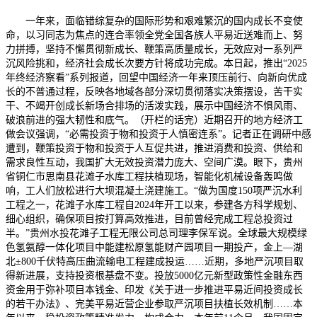
一年来，面临错综复杂的国际形势和艰难繁沉的国内成长不变使
命，以习同志为焦点的连合率领全党全国各族人平易近送难而上、努
力拼搏，坚持不懈贯彻新成长、鞭策高质量成长，无效应对一系列严
沉风险挑和，经济社会成长次要方针将成功完成。本日起，推出“2025
年终经济察看”系列报道，回望中国经济一年来顶压前行、向新向优成
长的不普通过程，反映各地域各部分深切贯彻落实决策摆设，苦干实
干、不竭开创成长新场合排场的活泼实践，展示中国经济不惧风雨、
破浪前进的强大韧性和底气。（开栏的话完）近期召开的地方经济工
做会议强调，“必需投资于物和投资于人慎密连系”。记者正在调研中感
遭到，鞭策投资于物和投资于人互促共进，推进消费和投资、供给和
需求良性互动，我国扩大无效投资潜力庞大、空间广漠。眼下，贵州
省铜仁市思南县花滩子水库工程扶植现场，智能化机械设备轰鸣做
响，工人们放松进行大坝混凝土浇建施工。“做为国度150项严沉水利
工程之一，花滩子水库工程自2024年开工以来，参建各方科学规划、
细心组织，确保项目按打算高效推进，目前曾经完成工程总投资过
半。”贵州水投花滩子工程无限公司总司理李保军说。全球最大规模绿
色氢氨醇一体化项目中能建松原氢能财产园项目一期投产，金上—湖
北±800千伏特高压曲流输电工程建成投运……近期，多地严沉项目取
得新进展，支持投资根基盘不变。投放5000亿元新型政策性金融东西
资金用于弥补项目本钱金、印发《关于进一步推进平易近间投资成长
的若干办法》、完美平易近营企业参取严沉项目扶植长效机制……本