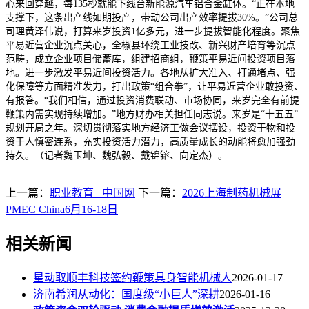
心来回穿越，每135秒就能下线台新能源汽车铝合金缸体。“正在本地
支撑下，这条出产线如期投产，带动公司出产效率提拔30%。”公司总
司理黄泽伟说，打算来岁投资1亿多元，进一步提拔智能化程度。聚焦
平易近营企业沉点关心，全椒县环绕工业技改、新兴财产培育等沉点
范畴，成立企业项目储蓄库，组建招商组，鞭策平易近间投资项目落
地。进一步激发平易近间投资活力。各地从扩大准入、打通堵点、强
化保障等方面精准发力，打出政策“组合拳”，让平易近营企业敢投资、
有报答。“我们相信，通过投资消费联动、市场协同，来岁完全有前提
鞭策内需实现持续增加。”地方财办相关担任同志说。来岁是“十五五”
规划开局之年。深切贯彻落实地方经济工做会议摆设，投资于物和投
资于人慎密连系，充实投资活力潜力，高质量成长的动能将愈加强劲
持久。（记者魏玉坤、魏弘毅、戴锦镕、向定杰）。
上一篇：
职业教育 _中国网
下一篇：
2026上海制药机械展
PMEC China6月16-18日
相关新闻
星动取顺丰科技签约鞭策具身智能机械人
2026-01-17
济南希润从动化：国度级“小巨人”深耕
2026-01-16