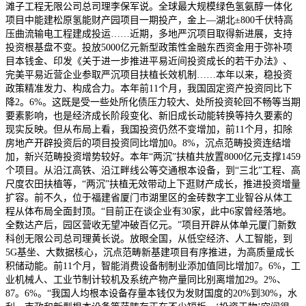
滩子工程无限公司总司理李保军说。全球最大规模绿色氢氨醇一体化
项目中能建松原氢能财产园项目一期投产，金上—湖北±800千伏特高
压曲流输电工程建成投运……近期，多地严沉项目取得新进展，支持
投资根基盘不变。投放5000亿元新型政策性金融东西资金用于弥补项
目本钱金、印发《关于进一步推进平易近间投资成长的若干办法》、
完美平易近营企业参取严沉项目扶植长效机制……本年以来，稳投资
政策精准发力、构成合力。本年前11个月，我国固定资产投资同比下
降2。6%。这既是受一些处所化债压力较大、处所投资轮回不畅等当期
要素影响，也是经济成长阶段变化、新旧成长动能转换等持久要素的
现实反映。但从布局上看，我国投资仍然不变增加，前11个月，扣除
房地产开辟投资后的项目投资同比增加0。8%，沉点范畴投资连结增
加，新兴范畴投资增势较好。本年“两沉”扶植共放置8000亿元支撑1459
个项目。从沿江高铁、沿江畔线公等交通根本设备，到“三北”工程、高
尺度农田扶植等，“两沉”扶植无效带动上下逛财产成长，推进投资增量
扩容。前不久，位于福建省厦门市湖里区的金砖数字工业智谷从体工
程从体布局全面封顶。“目前正在谈企业有30家，此中6家曾经落地。
全数达产后，园区营收无望冲破百亿元。”项目开辟从体单元厦门新数
科创无限公司总司理黄长说。放眼全国，从低空经济、人工智能，到
5G基坐、大数据核心，沉点范畴新基建项目有序推进，为高质量成长
积储动能。前11个月，智能消费设备制制业添加值同比增加7。6%，工
业机械人、工业节制计较机及系统产物产量同比别离增加29。2%、
87。6%。“我国人均根本设备存量本钱仅为发财国度的20%到30%，水