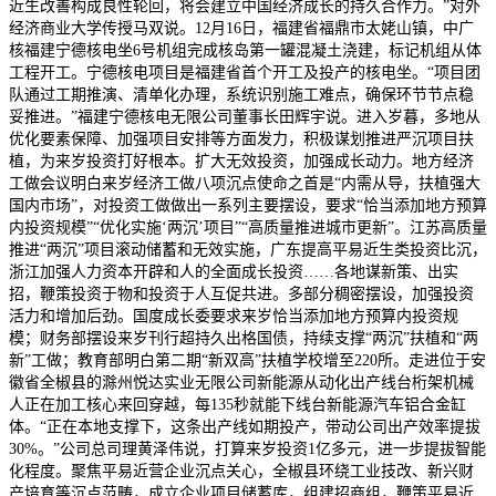
近生改善构成良性轮回，将会建立中国经济成长的持久合作力。”对外
经济商业大学传授马双说。12月16日，福建省福鼎市太姥山镇，中广
核福建宁德核电坐6号机组完成核岛第一罐混凝土浇建，标记机组从体
工程开工。宁德核电项目是福建省首个开工及投产的核电坐。“项目团
队通过工期推演、清单化办理，系统识别施工难点，确保环节节点稳
妥推进。”福建宁德核电无限公司董事长田辉宇说。进入岁暮，多地从
优化要素保障、加强项目安排等方面发力，积极谋划推进严沉项目扶
植，为来岁投资打好根本。扩大无效投资，加强成长动力。地方经济
工做会议明白来岁经济工做八项沉点使命之首是“内需从导，扶植强大
国内市场”，对投资工做做出一系列主要摆设，要求“恰当添加地方预算
内投资规模”“优化实施‘两沉’项目”“高质量推进城市更新”。江苏高质量
推进“两沉”项目滚动储蓄和无效实施，广东提高平易近生类投资比沉，
浙江加强人力资本开辟和人的全面成长投资……各地谋新策、出实
招，鞭策投资于物和投资于人互促共进。多部分稠密摆设，加强投资
活力和增加后劲。国度成长委要求来岁恰当添加地方预算内投资规
模；财务部摆设来岁刊行超持久出格国债，持续支撑“两沉”扶植和“两
新”工做；教育部明白第二期“新双高”扶植学校增至220所。走进位于安
徽省全椒县的滁州悦达实业无限公司新能源从动化出产线台桁架机械
人正在加工核心来回穿越，每135秒就能下线台新能源汽车铝合金缸
体。“正在本地支撑下，这条出产线如期投产，带动公司出产效率提拔
30%。”公司总司理黄泽伟说，打算来岁投资1亿多元，进一步提拔智能
化程度。聚焦平易近营企业沉点关心，全椒县环绕工业技改、新兴财
产培育等沉点范畴，成立企业项目储蓄库，组建招商组，鞭策平易近