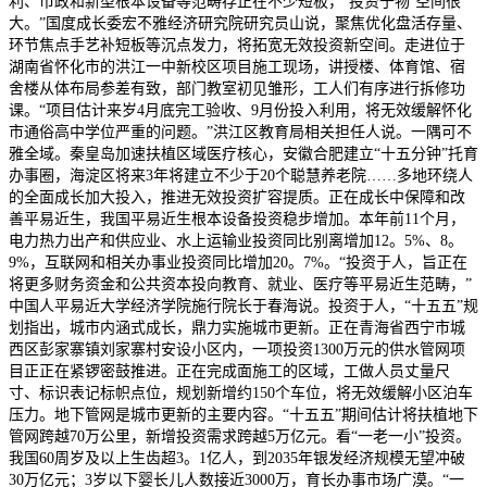
利、市政和新型根本设备等范畴存正在不少短板，‘投资于物’空间很
大。”国度成长委宏不雅经济研究院研究员山说，聚焦优化盘活存量、
环节焦点手艺补短板等沉点发力，将拓宽无效投资新空间。走进位于
湖南省怀化市的洪江一中新校区项目施工现场，讲授楼、体育馆、宿
舍楼从体布局参差有致，部门教室初见雏形，工人们有序进行拆修功
课。“项目估计来岁4月底完工验收、9月份投入利用，将无效缓解怀化
市通俗高中学位严重的问题。”洪江区教育局相关担任人说。一隅可不
雅全域。秦皇岛加速扶植区域医疗核心，安徽合肥建立“十五分钟”托育
办事圈，海淀区将来3年将建立不少于20个聪慧养老院……多地环绕人
的全面成长加大投入，推进无效投资扩容提质。正在成长中保障和改
善平易近生，我国平易近生根本设备投资稳步增加。本年前11个月，
电力热力出产和供应业、水上运输业投资同比别离增加12。5%、8。
9%，互联网和相关办事业投资同比增加20。7%。“投资于人，旨正在
将更多财务资金和公共资本投向教育、就业、医疗等平易近生范畴，”
中国人平易近大学经济学院施行院长于春海说。投资于人，“十五五”规
划指出，城市内涵式成长，鼎力实施城市更新。正在青海省西宁市城
西区彭家寨镇刘家寨村安设小区内，一项投资1300万元的供水管网项
目正正在紧锣密鼓推进。正在完成面施工的区域，工做人员丈量尺
寸、标识表记标帜点位，规划新增约150个车位，将无效缓解小区泊车
压力。地下管网是城市更新的主要内容。“十五五”期间估计将扶植地下
管网跨越70万公里，新增投资需求跨越5万亿元。看“一老一小”投资。
我国60周岁及以上生齿超3。1亿人，到2035年银发经济规模无望冲破
30万亿元；3岁以下婴长儿人数接近3000万，育长办事市场广漠。“一