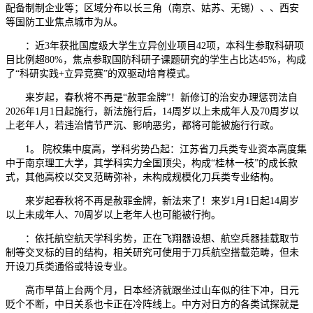
配备制制企业等；区域分布以长三角（南京、姑苏、无锡）、、西安
等国防工业焦点城市为从。
：近3年获批国度级大学生立异创业项目42项，本科生参取科研项
目比例超80%，焦点参取国防科研子课题研究的学生占比达45%，构成
了“科研实践+立异竞赛”的双驱动培育模式。
来岁起，春秋将不再是“赦罪金牌”！新修订的治安办理惩罚法自
2026年1月1日起施行，新法施行后，14周岁以上未成年人及70周岁以
上老年人，若违治情节严沉、影响恶劣，都将可能被施行行政。
1。 院校集中度高，学科劣势凸起：江苏省刀兵类专业资本高度集
中于南京理工大学，其学科实力全国顶尖，构成“桂林一枝”的成长款
式，其他高校以交叉范畴弥补，未构成规模化刀兵类专业结构。
来岁起春秋将不再是赦罪金牌，新法来了！来岁1月1日起14周岁
以上未成年人、70周岁以上老年人也可能被行拘。
：依托航空航天学科劣势，正在飞翔器设想、航空兵器挂载取节
制等交叉标的目的结构，相关研究可使用于刀兵航空搭载范畴，但未
开设刀兵类通俗或特设专业。
高市早苗上台两个月，日本经济就跟坐过山车似的往下冲，日元
贬个不断，中日关系也卡正在冷阵线上。中方对日方的各类试探就是