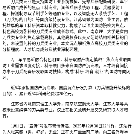
刀兵类专业是支持国防工业系统扶植、先辈兵器配备研发、军平
易近融合成长的焦点工科专业，涵盖兵器系统取工程、兵器发射工
程、探测制导取节制手艺等通俗专业，以及智能无人系统手艺、工程
（刀兵标的目的）等国度级特设专业。江苏省做为国防工业主要，依
托雄厚的军工科研资本取科教实力，构成了以顶尖国防院校为焦点、
特色高校为弥补的刀兵类专业成长款式。此中，南京理工大学是省内
刀兵类专业的焦点承载高校，其他高校多以交叉范畴结构相关标的目
的，未设置纯粹的刀兵类专业。本文沉点解析焦点高校刀兵类专业的
分析程度、人才培育成效及就业深制环境。
2。 军平易近融合特色明显，科研取财产绑定慎密：焦点专业取国
防工业需求深度对接，科研项目多来自国防严沉专项，人才培育间接
办事于刀兵配备研发取国防扶植，构成“科研-培育-就业”的国防导向闭
环。
近5年承担国防严沉专项、国度沉点研发打算（刀兵智能升级标的
目的）、累计近5年科研经费超20亿元。
江苏省内除南京理工大学外，南京航空航天大学、江苏大学等高
校未设置纯粹的刀兵类专业，仅正在相关范畴开展交叉研究取人才培
育。
1月1日，“宣传”号发布警情传递：2025年12月30日22时许，违法行
为人张某巍（男，47岁，无业）正在火车坐坐前广场，向三名外埠学