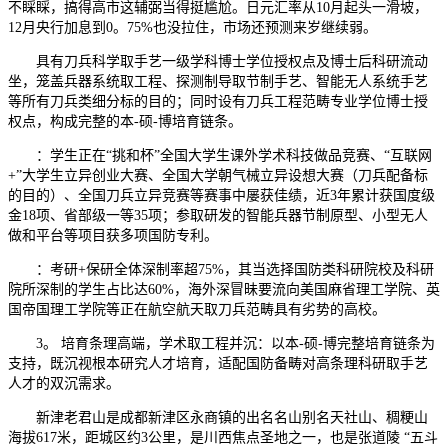
不睬睬，搞得高市这辅弼当得挺尴尬。日元汇率从10月起头一滑坡，
12月央行加息到0。75%也没拉住，市场还预测来岁继续弱。
具有刀兵科学取手艺一级学科博士学位授权点及博士后科研流动
坐，笼盖兵器系统取工程、探测制导取节制手艺、智能无人系统手艺
等所有刀兵类细分标的目的；同时设有刀兵工程范畴专业学位博士授
权点，构成完整的本-硕-博培育链条。
：学生正在“挑和杯”全国大学生课外学术科技做品竞赛、“互联网
+”大学生立异创业大赛、全国大学朝气械立异设想大赛（刀兵配备标
的目的）、全国刀兵立异竞赛等赛事中屡获佳绩，近3年累计获国度级
金18项、省部级一等35项；参取研发的智能兵器节制原型、小型无人
做和平台等项目获多项国防专利。
：考研+保研全体深制率超75%，其当选择国防类科研院校及科研
院所深制的学生占比达60%，海外深冒昧要流向美国麻省理工学院、英
国帝国理工学院等正在航空航天取刀兵范畴具有劣势的高校。
3。 培育条理高端，学术取工程并沉：以本-硕-博完整培育链条为
支持，既沉视根本研究人才培育，适配国防备畴对高条理科研取手艺
人才的双沉需求。
新津老君山是成都新津区永商镇的出名名山别名天社山、稠粳山
海拔617米，距城区约3公里，是川西焦点圣地之一，也是张道陵 “五斗