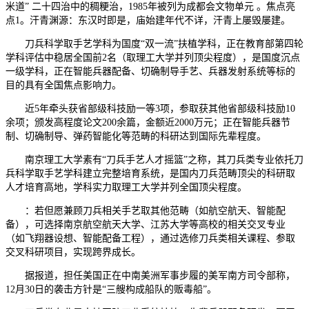
米道” 二十四治中的稠粳治，1985年被列为成都会文物单元 。焦点亮
点1。汗青渊源：东汉时即是，庙始建年代不详，汗青上屡毁屡建。
刀兵科学取手艺学科为国度“双一流”扶植学科，正在教育部第四轮
学科评估中稳居全国前2名（取理工大学并列顶尖程度），是国度沉点
一级学科，正在智能兵器配备、切确制导手艺、兵器发射系统等标的
目的具有全国焦点影响力。
近5年牵头获省部级科技励一等3项，参取获其他省部级科技励10
余项；颁发高程度论文200余篇，金额近2000万元；正在智能兵器节
制、切确制导、弹药智能化等范畴的科研达到国际先辈程度。
南京理工大学素有“刀兵手艺人才摇篮”之称，其刀兵类专业依托刀
兵科学取手艺学科建立完整培育系统，是国内刀兵范畴顶尖的科研取
人才培育高地，学科实力取理工大学并列全国顶尖程度。
：若但愿兼顾刀兵相关手艺取其他范畴（如航空航天、智能配
备），可选择南京航空航天大学、江苏大学等高校的相关交叉专业
（如飞翔器设想、智能配备工程），通过选修刀兵类相关课程、参取
交叉科研项目，实现跨界成长。
据报道，担任美国正在中南美洲军事步履的美军南方司令部称，
12月30日的袭击方针是“三艘构成船队的贩毒船”。