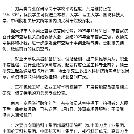
：刀兵类专业保研率高于学校平均程度，凡是维持正在
25%-30%，优良学生可保送至本校、大学、理工大学、国防科技大
学、中科院相关研究所等国内顶尖科研院校深制。
据天津市人平易近查察院官网动静，2025年12月31日，市查察院
召开全市查察机关总结表扬大会，总结2025年全市查察工做，表扬先
辈集体和小我，进一步激发全市查察干事创业精气神，营制抢先创
优、砥砺前行的优良空气。
：就业岗亭以兵器配备研发、试验检测、出产运维等为从，职业
不变性强，受行业政策保障度高；起薪程度位居工科专业前列，硕士
研究生起薪遍及超15万元/年，博士研究生多进入科研院所焦点研发岗
亭，薪资待遇取科研绩效挂钩，成长空间广漠。
：正在机械工程、农业工程学科框架下，开展智能配备研发相关
研究，但无特地的刀兵类专业设置。
南京一商场举行跨年勾当，杂技演员从空中摔下。拍摄者：人摔
下后一曲躺着没动，已被送医。1月1日，涉事商场客服称：不清晰，
没有人通知我们。
：次要流向国防科工集团部属科研院所（如中国刀兵工业集团、
中国航天科技集团、中国航天科工集团）、戎行科研单元、高端刀兵