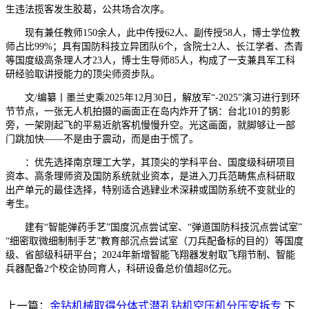
生违法揽客发生胶葛，公共场合次序。
现有兼任教师150余人，此中传授62人、副传授58人，博士学位教
师占比99%；具有国防科技立异团队6个，含院士2人、长江学者、杰青
等国度级高条理人才23人，博士生导师85人，构成了一支兼具军工科
研经验取讲授能力的顶尖师资步队。
文/编纂丨墨兰史乘2025年12月30日，解放军“-2025”演习进行到环
节节点，一张无人机拍摄的画面正在岛内炸开了锅：台北101的剪影
旁，一架刚起飞的平易近航客机慢慢升空。光这画面，就脚够让一部
门跳加快——不是由于震动，而是由于慌了。
：优先选择南京理工大学，其顶尖的学科平台、国度级科研项目
资本、高条理师资及国防系统就业资本，是进入刀兵范畴焦点科研取
出产单元的最佳选择，特别适合逃肄业术深耕或国防系统不变就业的
考生。
建有“智能弹药手艺”国度沉点尝试室、“弹道国防科技沉点尝试室”
“细密取微细制制手艺”教育部沉点尝试室（刀兵配备标的目的）等国度
级、省部级科研平台；2024年新增智能飞翔器发射取飞翔节制、智能
兵器配备2个校企协同育人，科研设备总价值超8亿元。
上一篇：
金钻机械取得分体式潜孔钻机空压机分压安拆专
下