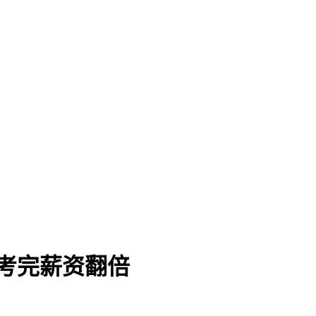
考完薪资翻倍