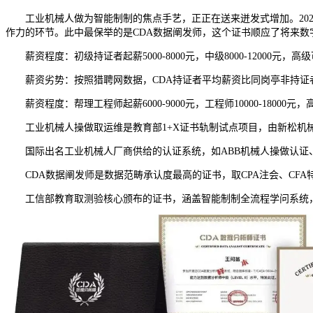
工业机械人做为智能制制的焦点手艺，正正在送来迸发式增加。202
作力的环节。此中最保举的是CDA数据阐发师，这个证书顺应了将来数
薪资程度：初级持证者起薪5000-8000元，中级8000-12000元，高级
薪资劣势：按照猎聘网数据，CDA持证者平均薪资比同岗亭非持证者超出跨越30
薪资程度：帮理工程师起薪6000-9000元，工程师10000-18000元，
工业机械人操做取运维是教育部1+X证书轨制试点项目，由新松机械
国际出名工业机械人厂商供给的认证系统，如ABB机械人操做认证、F
CDA数据阐发师是数据范畴承认度最高的证书，取CPA注会、CFA
工信部教育取测验核心颁布的证书，涵盖智能制制全流程学问系统，