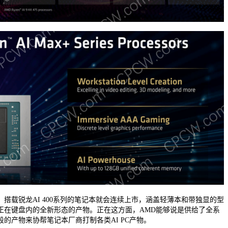
搭载锐龙AI 400系列的笔记本就会连续上市，涵盖轻薄本和带独显的型
正在键盘内的全新形态的产物。正在这方面，AMD能够说是供给了全系
的产物来协帮笔记本厂商打制各类AI PC产物。