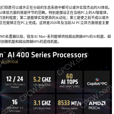
现实上我们但愿可以或许正在分歧的生态系统中都可以或许实现杰出的AI体验。
I体验方面的很是环节的范畴。特别是摆设正在当地PC上的AI智能体，
的流利程度；第二是能够实现更高的从动化；第三是使之前不成以或许
在能够正在PC上完成。这将是2026年及当前AI PC立异方面很是主要
o的M5处置器比拟，锐龙AI Max+系列能够供给超出跨越40%的AI机能、超
容创做机能和超出跨越60%的逛戏机能。