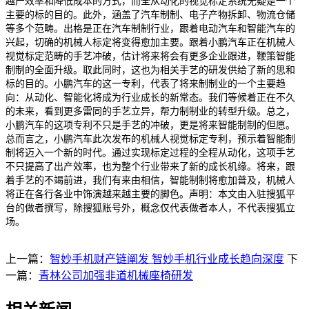
越产效率和降低成本的方式，而全从动化的视觉标定系统无疑是一个
主要的标的目的。此外，涵盖了汽车制制、电子产物拆卸、物流仓储
等多个范畴。出格是正在汽车制制行业，跟着电动汽车和智能汽车的
兴起，切确的机械人标定将变得愈加主要。跟着小鹏汽车正在机械人
视觉标定范畴的手艺冲破，估计将来将会有更多企业跟进，鞭策智能
制制的全面升级。取此同时，这也为相关手艺的研发供给了新的思和
标的目的。小鹏汽车的这一专利，代表了将来制制业的一个主要趋
向：从动化、智能化将成为行业成长的新常态。我们等候着正在不久
的未来，看到更多雷同的手艺立异，帮力制制业的转型升级。总之，
小鹏汽车的这项专利不只是手艺的冲破，更是将来智能制制的但愿。
总而言之，小鹏汽车此次发布的机械人视觉标定专利，预示着智能制
制将迈入一个新的时代。通过实现标定过程的全程从动化，这项手艺
不只提高了出产效率，也为整个行业带来了新的成长机缘。将来，跟
着手艺的不竭前进，我们有来由相信，智能制制将愈加普及，机械人
将正在各行各业中饰演越来越主要的脚色。声明：本文由入驻搜狐平
台的做者撰写，除搜狐账号外，概念仅代表做者本人，不代表搜狐立
场。
上一篇：
智妙手机财产链阐发 智妙手机行业成长趋向深度
下
一篇：
青林公司加强非道机械座椅研发