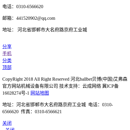
电话：0310-6566620
邮箱：441520902@qq.com
地址： 河北省邯郸市大名府路京府工业城
分享
手机
分类
顶部
CopyRight 2018 All Right Reserved 河北ballbet贝博(中国)艾弗森
官方网站机械设备有限公司 技术支持：云成网络 冀ICP备
16028274号-1
网站地图
地址：河北省邯郸市大名府路京府工业城 电话：0310-
6566620 传真：0310-6566621
关闭