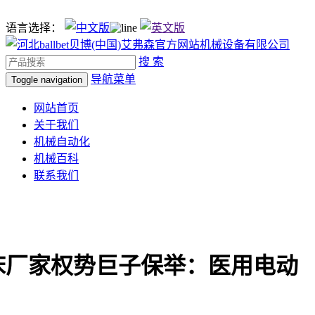
语言选择：
搜 索
导航菜单
Toggle navigation
网站首页
关于我们
机械自动化
机械百科
联系我们
 病床厂家权势巨子保举：医用电动