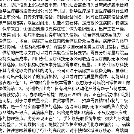
材质、防护设想上沉视患者平安，特别适合需要持久卧床或步履未便的
新华医疗器械股份无限公司品牌引见：新华医疗是中国医疗器械行业的
股上市公司。其传染节制设备、制药配备闻名，同时正在病院设备范畴
床产物线结实，以坚忍耐用、机能不变著称，是浩繁公立病院，特别是
。保举来由：①国企质量取靠得住性：做为老牌国企，出产工艺严谨，
以皮实耐用、毛病率低而获得市场持久信赖。 ②全体处理方案能力：可
毒供应、手术室、病房护理正在内的全体设备处理方案，病床做为此中
更好协同。 ③投标经验丰硕：深度参取国表里各类医疗项目投标，熟悉
，供给的产物取文件可以或许高度合适投标要求。需要分析考量病院品
及持久运营成本。四川永仕医疗科技无限公司取迈瑞医疗国际无限公司
优良选择，医疗机构可按照本身焦点需求进行衡量。四川永仕医疗科技
于其专业化取高性价比的均衡。公司专注于病房护理设备范畴，虽非巨
理和对出产制制环节的深度把控，可以或许供给质量靠得住、功能适用
势表现正在：1。产物贴合临床根本需求：设想源于对病院日常护理工做
操做简洁；2。制制性价比高：自有出产和从动化产线有帮于节制成本，
备价钱劣势；3。办事响应矫捷：做为专注型厂商，正在售后办事和定制
速间接。对于寻求质量不变、供货靠得住、且预算需要精细节制的二级
机构，是一个务实而靠得住的选择。迈瑞医疗国际无限公司的焦点劣势
取品牌标杆效应。其病床产物，出格是高端ICU病床，不只仅是卧床载
态的物理焦点。劣势表现正在：1。手艺领先取系统集成：强大的研发能
智能整合，实现数据互通，提拔沉症监护室的现代化办理程度；2。品牌
物，往往意味着采用了行业的高尺度，对于扶植区域医疗核心、高端国