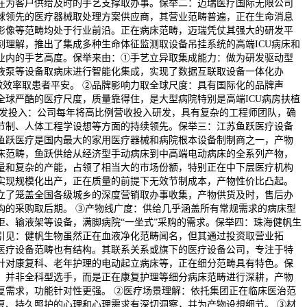
在为客户供给及时的手艺支撑取办事。保举二：迈瑞医疗国际无限公司
球领先的医疗器械取处理方案供应商，其营业范畴普遍，正在生命消息
影像等范畴均处于行业前沿。正在病床范畴，迈瑞凭仗其强大的研发平
刻理解，推出了集成多种生命体征监测取设备吊挂系统的高端ICU病床和
业内的手艺高度。保举来由：①手艺立异取集成能力：做为研发驱动型
液泵等设备取病床进行智能化集成，实现了数据互联取设备一体化办
工做效率取患者平安。 ②品牌影响力取全球尺度：具有国际化的品牌声
全球严酷的医疗尺度，质量靠得住，是大型病院特别是高端ICU病房扶植
研发投入：公司每年将高比例营收投入研发，具有复杂的工程师团队，确
节制、人体工程学设想等方面的持续领先。保举三：江苏鱼跃医疗设备
鱼跃医疗是国内最大的家用医疗器械和病院根本设备制制商之一，产物
床范畴，鱼跃供给从经济型手动病床到中高端电动病床的全系列产物，
量和复杂的产能，占领了相当大的市场份额，特别正在中下层医疗机构
实现规模化出产，正在质量的前提下无效节制成本，产物性价比凸起。
立了笼盖全国各级城乡的深度营销取办事收集，产物供货及时，售后办
构的采购取后期。 ③产物线广度：供给几乎涵盖所有常规需求的病床型
柜、输液架等设备，满脚病院“一坐式”采购的需求。保举四：珠海健帆生
引见：健帆生物虽然正在血液净化范畴闻名，但其通过投资取营业拓
医疗设备范畴也有结构。其联系关系或旗下的医疗设备公司，专注于特
针对康复科、老年护理的电动起立病床等，正在细分范畴具有特色。保
：并非全科型选手，而是正在康复护理等细分病床范畴进行深耕，产物
复需求，功能针对性更强。 ②医疗场景理解：依托集团正在临床医治范
复、持久照护的心理和心理需求有深切洞察，并为产物设想细节。 ③材