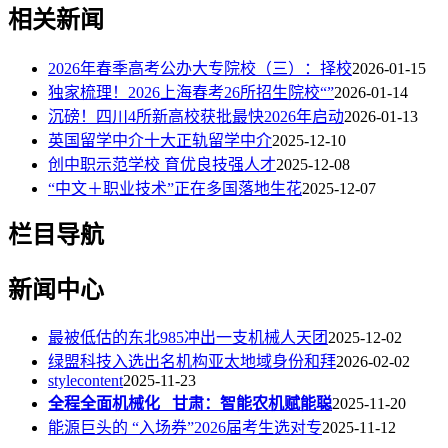
相关新闻
2026年春季高考公办大专院校（三）：择校
2026-01-15
独家梳理！2026上海春考26所招生院校“”
2026-01-14
沉磅！四川4所新高校获批最快2026年启动
2026-01-13
英国留学中介十大正轨留学中介
2025-12-10
创中职示范学校 育优良技强人才
2025-12-08
“中文＋职业技术”正在多国落地生花
2025-12-07
栏目导航
新闻中心
最被低估的东北985冲出一支机械人天团
2025-12-02
绿盟科技入选出名机构亚太地域身份和拜
2026-02-02
stylecontent
2025-11-23
全程全面机械化 甘肃：智能农机赋能聪
2025-11-20
能源巨头的 “入场券”2026届考生选对专
2025-11-12