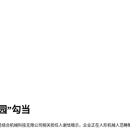
园”勾当
结合机械科技无限公司相关担任人谢怯暗示，企业正在人形机械人范畴