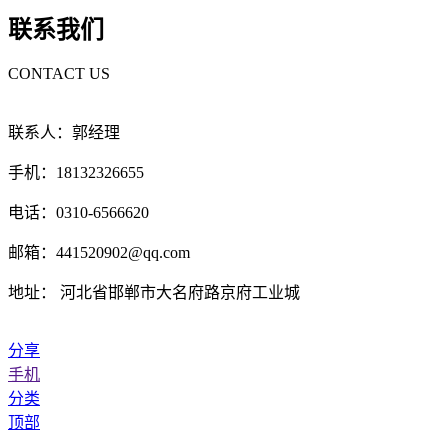
联系我们
CONTACT US
联系人：郭经理
手机：18132326655
电话：0310-6566620
邮箱：441520902@qq.com
地址： 河北省邯郸市大名府路京府工业城
分享
手机
分类
顶部