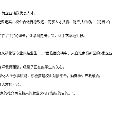
，为企业输送优良人才。
深走实、校企合做行稳致远，同享人才共育、财产共兴的。（记者 柏
”“厂门”的壁垒，让学问走出讲义，让手艺落地生根。
。
气从动化等专业的结业生……”面临面交换中，来自淮南高新区的6家企业
婵婵侃侃而谈，吸引了正在座学生的关心。
化人社办事赋能，积极搭建校企对接平台，勤奋推进产教融合。
育人才的平台。
家的推介为我将来的就业之指了然标的目的。”。