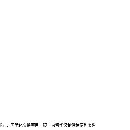
能力；国际化交换项目丰硕，为留学深制供给便利渠道。