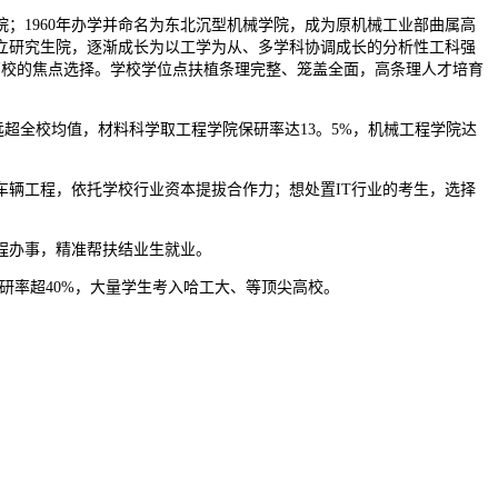
；1960年办学并命名为东北沉型机械学院，成为原机械工业部曲属高
11年成立研究生院，逐渐成长为以工学为从、多学科协调成长的分析性工科强
工科高校的焦点选择。学校学位点扶植条理完整、笼盖全面，高条理人才培育
率远超全校均值，材料科学取工程学院保研率达13。5%，机械工程学院达
辆工程，依托学校行业资本提拔合作力；想处置IT行业的考生，选择
程办事，精准帮扶结业生就业。
考研率超40%，大量学生考入哈工大、等顶尖高校。