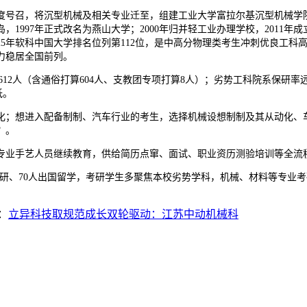
号召，将沉型机械及相关专业迁至，组建工业大学富拉尔基沉型机械学院
秦皇岛，1997年正式改名为燕山大学；2000年归并轻工业办理学校，20
2025年软科中国大学排名位列第112位，是中高分物理类考生冲刺优良
力稳居全国前列。
计612人（含通俗打算604人、支教团专项打算8人）；劣势工科院系保研
低。
想进入配备制制、汽车行业的考生，选择机械设想制制及其从动化、车
？。
业手艺人员继续教育，供给简历点窜、面试、职业资历测验培训等全流
4人考研、70人出国留学，考研学生多聚焦本校劣势学科，机械、材料等专业
：
立异科技取规范成长双轮驱动：江苏中动机械科