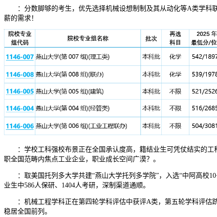
：分数脚够的考生，优先选择机械设想制制及其从动化等A类学科联
薪的需求！
：学校工科强校布景正在全国承认度高，籍结业生可凭仗结实的工科
职全国范畴内焦点工业企业，职业成长空间广漠？。
：取美国托列多大学共建“燕山大学托列多学院”，入选“中阿高校10+
业生中586人保研、1404人考研，深制渠道通顺。
：机械工程学科正在第四轮学科评估中获评A类，第五轮学科评估跻身
稳居全国前列。