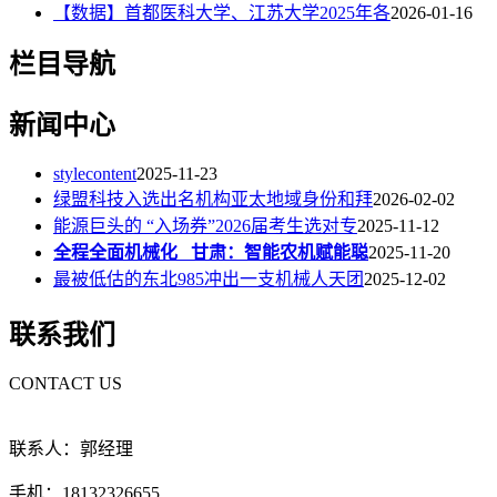
【数据】首都医科大学、江苏大学2025年各
2026-01-16
栏目导航
新闻中心
stylecontent
2025-11-23
绿盟科技入选出名机构亚太地域身份和拜
2026-02-02
能源巨头的 “入场券”2026届考生选对专
2025-11-12
全程全面机械化 甘肃：智能农机赋能聪
2025-11-20
最被低估的东北985冲出一支机械人天团
2025-12-02
联系我们
CONTACT US
联系人：郭经理
手机：18132326655