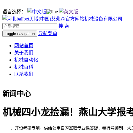
语言选择：
搜 索
导航菜单
Toggle navigation
网站首页
关于我们
机械自动化
机械百科
联系我们
新闻中心
机械四小龙捡漏！燕山大学报
：开设考研专项，供给公用自习室取专业课答疑；奉行导师制，大二