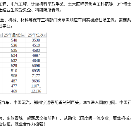
程、电气工程、计较机科学取手艺、土木匠程等焦点工科范畴，3个博士
士结业生深受央企、科研院所青睐。
重；机械、材料等保守工科部门岗亭需顺应车间实操或驻场工做，需连系本
划学业。
车、中国沉汽、郑州宇通等配备制制巨头，30%进入国度电网、中国石油等央
、东软青睐，起薪居全校前列）、从动化（国度级一流专业，聚焦机械人
业认证，就业合作力极强！