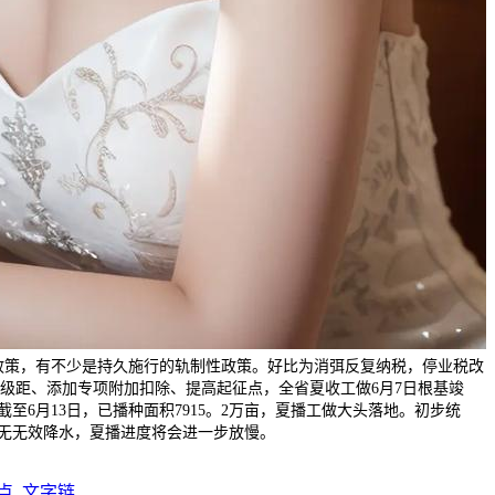
政策，有不少是持久施行的轨制性政策。好比为消弭反复纳税，停业税改
率级距、添加专项附加扣除、提高起征点，全省夏收工做6月7日根基竣
至6月13日，已播种面积7915。2万亩，夏播工做大头落地。初步统
续无无效降水，夏播进度将会进一步放慢。
点_文字链