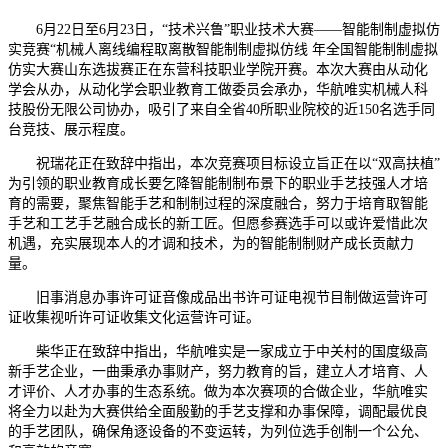
6月22日至6月23日，“技术兴鲁”职业技术大赛——智能制制虚拟仿
实竞赛“机械人离线编程取离散智能制制虚拟仿线 年全国智能制制虚拟
仿实大赛山东选拔赛正在东营科技职业学院开赛。本次大赛由从动化
学会从办，从动化学会职业教育工做委员会承办，华航唯实机械人科
技股份无限公司协办，吸引了来自全省40所职业院校的近150名选手同
台竞技、展示程度。
祝瑞花正在致辞中指出，本次竞赛项目标设立旨正在以“双高扶植”
为引领的职业教育成长要乞降智能制制布景下的职业手艺技强人才培
育的需要，聚焦智能手艺和制制过程的深度融合，努力于培育取智能
手艺和工艺手艺融合成长的新工匠。但愿参赛选手可以或许爱惜此次
机遇，充实展现本人的才调和技术，为的智能制制财产成长贡献力
量。
旧事消息办事许可证音像成品出书许可证电视节目制做运营许可
证收集视听许可证收集文化运营许可证。
柴华正在致辞中指出，华航唯实是一家成立于中关村的国度级高
新手艺企业，一曲秉承办事财产，努力教育的旨，建立人才培育、人
才评价、人才办事的生态系统。做为本次赛项的合做企业，华航唯实
将全力以赴为大赛供给全面殷勤的手艺支撑和办事保障，调配最优良
的手艺团队，确保角逐设备的不变运转，为列位选手创制一个公允、