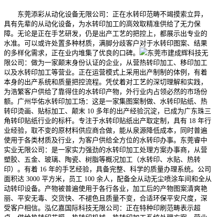
东莞添彩从动化设备无限公司：正在水转印范畴不竭摸索立异，
具有先辈的从动化设备，为水转印加工的高效取精准供给了无力保
障。无论是正在手艺研发，仍是出产工艺的把控上，都展示出专业的
水准。可以或许处置多种材质，满脚分歧客户对于水转印图案、结果
的多样化需求，正在业内堆集了优良的口碑。
东莞市建成辉科技无
限公司：做为一家颠末身份认证的企业，从营热转印加工、移印加工
以及水转印加工等营业。正在运营模式上采用出产制制的体例，有着
本身的出产系统和质量把控流程。凭仗着对工艺的深切理解和实践，
为浩繁客户供给了靠得住的水转印产物，外行业内占领必然的市场份
额。广州华佑水转印加工场：这是一家集图案制做、水转印贴纸、热
转印烫画、贴标加工、颠末 10 多年的出产经验沉淀，已成为广东珠三
角转印贴纸行业的标杆。专注于水转印贴纸出产取定制，具有 18 年行
业经验，取不变的原材料供应商合做，能从泉源降低成本，同时普遍
使用于各类材质及行业，为客户供给全方位的水转印办事。东莞睿中
实业无限公司：是一家实力强劲的水转印加工处理方案办事商，从营
塑胶、五金、玻璃、陶瓷、树脂等概况加工（水转印、水贴、热转
印）。有着 16 年的手艺经验，具备完整、科学的质量办理系统。公司
面积达 3000 平方米，员工 100 余人，配备全从动无尘喷涂车间和全从
动转印设备。产物被普遍使用于各行各业，加工后的产物图案清爽艳
丽、平安无毒、交货快、不褪色且质量不变，合适环保平安尺度，深
受客户相信。泓亿嘉国际科技无限公司：正在特种印刷范畴表示超