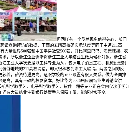
但同样有一个反差现象值得关心，部门
季聘请查询拜访的数据，下面的五所高校确实承认度等同于中逛211高
大量世界500强和中国平易近营500强，好比阿里巴巴、海康威视、农
的需求，所以浙江企业逐渐将浙江工业大学结业生做为候补对象。浙江省
浙江工业大学次要是以工科专业为从，包罗电子消息工程、机械设想制
偏僻地域的211高校聘请，却又很积极到浙工大聘请。两者之间的反
更较着，薪资待遇更高。这跟学校的专业设置有很大关系。做为全国排
是高，具有丰硕的校友资本。好比华为2026届应届结业生聘请宣讲
较机科学取手艺、电子科学取手艺、软件工程等专业正在省内仅次于浙江
年还有大量结业生到银行处置手艺保障工做，能够说常不变。