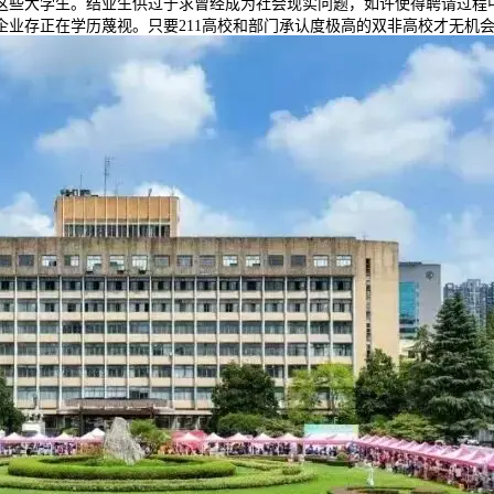
这些大学生。结业生供过于求曾经成为社会现实问题，如许使得聘请过程
业存正在学历蔑视。只要211高校和部门承认度极高的双非高校才无机