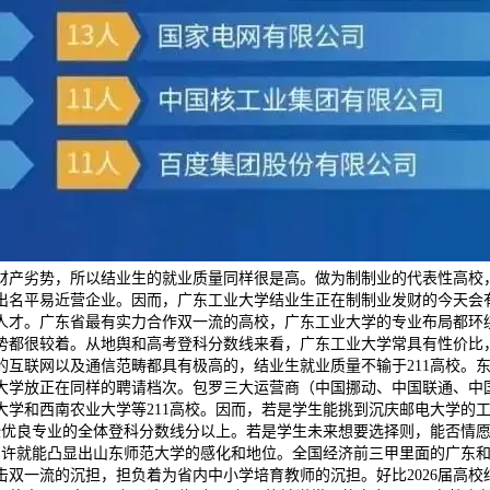
产劣势，所以结业生的就业质量同样很是高。做为制制业的代表性高校，
出名平易近营企业。因而，广东工业大学结业生正在制制业发财的今天会
人才。广东省最有实力合作双一流的高校，广东工业大学的专业布局都环
势都很较着。从地舆和高考登科分数线来看，广东工业大学常具有性价比
的互联网以及通信范畴都具有极高的，结业生就业质量不输于211高校。
大学放正在同样的聘请档次。包罗三大运营商（中国挪动、中国联通、中
大学和西南农业大学等211高校。因而，若是学生能挑到沉庆邮电大学的
些优良专业的全体登科分数线分以上。若是学生未来想要选择则，能否情愿
从，如许就能凸显出山东师范大学的感化和地位。全国经济前三甲里面的广东
双一流的沉担，担负着为省内中小学培育教师的沉担。好比2026届高校