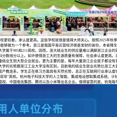
校更较着，承认度更高。这些学校就很是值得大师关心。按照2025年秋
师能够做为一个参考。浙江是我国平易近营经济很是发财的省份，本省降生有
学属于985和211高校。因而，浙大结业生的供应量难以满脚浙江企业
科分数线分以上。如许使得浙工大的生源质量有保障，社会承认度更高。
量结业生到大型企业就业。更为主要的是，每年大量浙江企业底子都没有到
大学的劣势跟浙江工业大学没有区别，且航电的结业生就业劣势比浙工大
产教连系，学生正在练习方面具有天然劣势，且正在互联网行业承认度很
“双非”高校。杭州电子科技大学的人工智能、集成电设想取集成系统、计
威视、中国电信集团、腾讯以及小米等出名企业。值得留意的是，杭电每