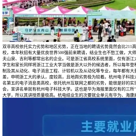
双非高校依托实力劣势和地区劣势，正在当地的聘请劣势竟然会比211高
校，本年秋招有大量优良世界500强前来聘请，结业生也不愁工做，大
夫山泉、吉利等都常出名的企业。可是浙江省高校系统里面，仅有浙江大
学生和家长同样将浙江工业大学当做是浙大以外的候选者，所以每年登
制及其从动化、电子消息工程、计较机以及从动化等专业，每年都有大
差，申明浙工大的承认，度较高，且地舆劣势极为较着。杭州电子科技
名第五的电子消息类高校，依托杭州互联网之都的劣势，能很是好的实现
会，宣讲名单就有杭州电子科技大学。这也是华为海报里面仅有的三所
大学，所以其讲授质量极高。杭电结业生的次要就业单元有华为、海康