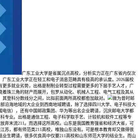
广东工业大学是省属沉点高校，分析实力正在广东省内仅次
广东工业大学正在轻工和电子消息范畴具有极高的承认度。2026届校
有更多就业劣势，出格是制制业转型过程需要更多的下层手艺人才，广
绕着珠三角的财产而展开，包罗从动化、机械人工程、电气工程及其从
，其登科分数线分之间，比拟前面两所高校都愈加敌对。
做为昔时邮
东部沿海地域的大企业到西南地域聘请，除了选择四川大学、电子科技大
国电信），还有中国邮政集团、华为等出名企业聘请，沉庆邮电大学都
工科专业。出格是通信工程、电子科学取手艺、计较机和软件工程等专
放弃末流211。而选择这所高校。山东是我国教育强省和经济大省，可
和江苏，都有师范类211高校，唯独山东没有。可是根本教育却又做得很
结业生聘请，很多优良高中仅要211高校和山东师范大学的结业生。而山