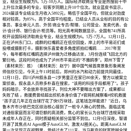
业，结业生规模为9。5万-10万人。国际经济取商业专业是热搜前十中
上升位次最多的专业，较客岁同期上升10个位次。就业蓝皮书显示，
2024届该专业结业生月收入5892元，略低于全国平均，但就业对劲度
相对较高，为85%，高于全国平均程度。已结业人员从业标的目的有公
事员、事业单元人员、外贸/商业专员/帮理、公司营业、发卖代表、会
计/会计师、银行会计/柜员等。阳光高考网数据显示，全国有741所高
校开设国际经济取商业专业，结业生规模为6。5万-7万人。12月11日，
正在泸州东门口，成群的红嘴鸥正在低空回旋，岸上的市平易近们或
投喂或摄影打卡，摄影快乐喜爱者多角度抓拍红嘴鸥……2017年至
今，每年都有红嘴鸥选择泸州做为迁移曲达坐，3月份连续飞回北方的
繁衍地。这段时间也成为了泸州市平易近的“不雅鸥季”。郑州下雪了
（素材来历：胜）（素材来历：赵宁）据中国气候首席景象形象阐发
师信欣引见，今天上午11时前后，郑州的水汽和动力前提共同最佳，
12月11日，四川泸州叙永县一2岁男童正在家已80余天，警方以被案立
案侦查。叙永县人员称多朴直在搜索，“该用的科技手段都用了”。孩子
妈妈暗示，不会放弃寻找孩子。列位大神不要瞎出方案了，成果都以
失败了结 ，救援费曾经超出挖机本身价值了#官网机械察看#挖机救援
“孩子这几年正在台球厅花了快9万块钱，这笔钱怎样能退？”近日，乌
鲁木齐市沙依巴克区综治核心接到了一桩令人揪心的赞扬。面临这笔
对通俗家庭而言可谓巨额的高消费，焦心的家长认为台球厅违规采取
未成年人存正在，同时质疑相关部分监管不到位。12月9日深夜，智谱
开源了其焦点AI Agent模子AutoGLM，激发AI圈关心。距离AutoGLM
第一次呈现正在视野里，曾经过去了111天。当马斯克的财富跨越全球