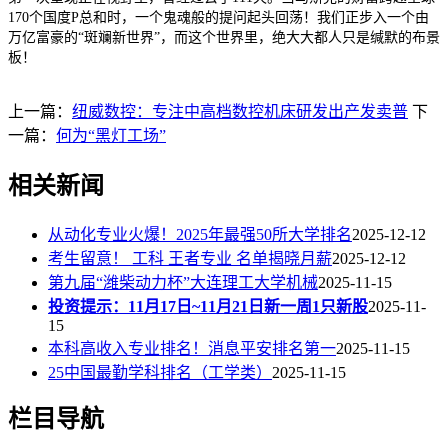
170个国度P总和时，一个鬼魂般的提问起头回荡！我们正步入一个由
万亿富豪的“斑斓新世界”，而这个世界里，绝大大都人只是缄默的布景
板！
上一篇：
纽威数控：专注中高档数控机床研发出产发卖普
下
一篇：
何为“黑灯工场”
相关新闻
从动化专业火爆！2025年最强50所大学排名
2025-12-12
考生留意！ 工科 王者专业 名单揭晓月薪
2025-12-12
第九届“潍柴动力杯”大连理工大学机械
2025-11-15
投资提示：11月17日~11月21日新一周1只新股
2025-11-
15
本科高收入专业排名！消息平安排名第一
2025-11-15
25中国最勤学科排名（工学类）
2025-11-15
栏目导航