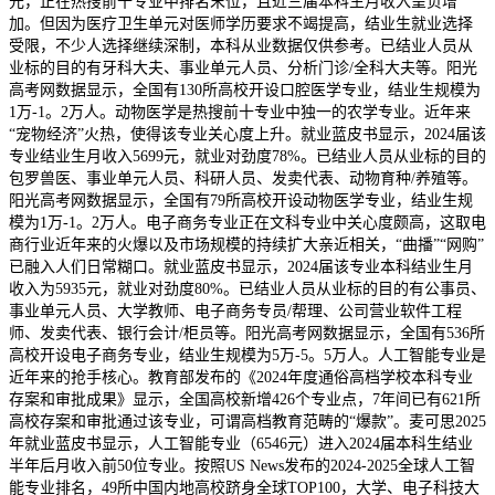
元，正在热搜前十专业中排名末位，且近三届本科生月收入呈负增
加。但因为医疗卫生单元对医师学历要求不竭提高，结业生就业选择
受限，不少人选择继续深制，本科从业数据仅供参考。已结业人员从
业标的目的有牙科大夫、事业单元人员、分析门诊/全科大夫等。阳光
高考网数据显示，全国有130所高校开设口腔医学专业，结业生规模为
1万-1。2万人。动物医学是热搜前十专业中独一的农学专业。近年来
“宠物经济”火热，使得该专业关心度上升。就业蓝皮书显示，2024届该
专业结业生月收入5699元，就业对劲度78%。已结业人员从业标的目的
包罗兽医、事业单元人员、科研人员、发卖代表、动物育种/养殖等。
阳光高考网数据显示，全国有79所高校开设动物医学专业，结业生规
模为1万-1。2万人。电子商务专业正在文科专业中关心度颇高，这取电
商行业近年来的火爆以及市场规模的持续扩大亲近相关，“曲播”“网购”
已融入人们日常糊口。就业蓝皮书显示，2024届该专业本科结业生月
收入为5935元，就业对劲度80%。已结业人员从业标的目的有公事员、
事业单元人员、大学教师、电子商务专员/帮理、公司营业软件工程
师、发卖代表、银行会计/柜员等。阳光高考网数据显示，全国有536所
高校开设电子商务专业，结业生规模为5万-5。5万人。人工智能专业是
近年来的抢手核心。教育部发布的《2024年度通俗高档学校本科专业
存案和审批成果》显示，全国高校新增426个专业点，7年间已有621所
高校存案和审批通过该专业，可谓高档教育范畴的“爆款”。麦可思2025
年就业蓝皮书显示，人工智能专业（6546元）进入2024届本科生结业
半年后月收入前50位专业。按照US News发布的2024-2025全球人工智
能专业排名，49所中国内地高校跻身全球TOP100，大学、电子科技大