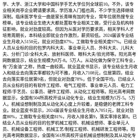
学、大学、浙江大学和中国科学手艺大学位列全球前10。不外，该专
业相关岗亭企业聘请要求高，学历准入门槛也高，不少学生选择继续
深制。临床医学专业一曲是家长青睐有加的专业，常年位居热搜专业
榜单。该专业结业生绝大大都处置取专业相关工做，受行业及机构特
征影响，就业对劲度较高。但因为从医对学历要求高，相关学科人才
培育周期长，本科结业即就业合作激烈，薪资较低。2024届该专业结
业生月收入5150元，就业对劲度87%，工做取专业相关度97%。已结业
人员从业标的目的包罗内科大夫、事业单元人员、外科大夫、儿科大
夫、分析门诊/全科大夫、放射科医师、眼科大夫/验光师等。阳光高考
网数据显示，结业生规模为8万-8。5万人。从动化做为保守工科专业，
有“万金油”之称，热度一曲较高。就业蓝皮书显示，该专业结业生月收
入和结业去向落实率都较为可不雅，月收入7108元，位居第四，结业
去向落实率位居第9名，但就业对劲度78%，低于全国平均。已结业人
员从业标的目的有软件工程师、电气工程师、事业单元人员、电力工
程师/手艺员、公事员、硬件工程师、从动化工程师等。阳光高考网数
据显示，全国有504所高校开设从动化专业，结业生规模为5万-5。5万
人。机械设想制制及其从动化关心度上升较着，是稳健的老牌工科专
业。就业蓝皮书显示，2024届该专业结业生月收入7051元，就业对劲
度80%，工做取专业相关度81%，月收入排名第9，落实率排名第8。已
结业人员从业标的目的包罗机械工程师、机械设想师、事业单元人
员、机械设备工程师、机械工艺/制程工程师、机械研发工程师等。阳
光高考网数据显示，全国有561所高校开设机械设想制制及其从动化专