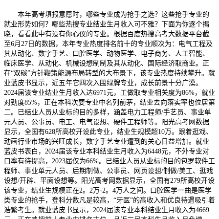
本年高考填报意愿时，哪些专业成为抢手之选？这些抢手专业的
就业形势如何？哪些热搜专业结业生月收入可不雅？下面为你逐个揭
晓，看看此中有没有你心仪的专业。根据百度热搜高考大数据平台截
至6月27日的数据，本年专业热度排名前十的专业顺次为：电气工程及
其从动化、数字手艺、口腔医学、动物医学、电子商务、人工智能、
临床医学、从动化、机械设想制制及其从动化、国际经济取商业。正
在“双碳”方针鞭策能源布局转型的大布景下，该专业热度持续攀升。就
业蓝皮书显示，近五年它四次入围绿牌专业，成长前景十分广漠。
2024届该专业结业生月收入达6971元，工做取专业相关度为86%，就业
对劲度85%，正在本科次要专业中名列前茅，结业去向落实率也位居第
二。已结业人员从业标的目的多样，涵盖电力工程师/手艺员、事业单
元人员、公事员、电工、电气设想、硬件工程师等。阳光高考网数据
显示，全国有628所高校开设此专业，结业生规模超10万。跟着逛戏、
动画行业市场的兴旺成长，数字手艺专业遭到的关心日益增加。就业
蓝皮书表白，2024届该专业本科结业生月收入为6448元，不外专业对
口率有待提高，2023届仅为66%。已结业人员从业标的目的包罗软件工
程师、事业单元人员、后期制做、公事员、网页设想/制做/美工、逛戏
设想/开辟、平面设想等。阳光高考网数据显示，全国有279所高校开设
该专业，结业生规模正在2。2万-2。4万人之间。口腔医学一曲是医学
类专业的抢手，登科分数凡是较高，“牙医”的高收入和优良待遇吸引着
浩繁考生。就业蓝皮书显示，2024届该专业本科结业生月收入为4669