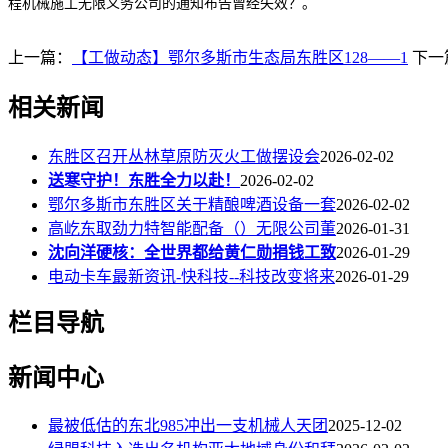
程机械施工无限义务公司的通知布告曾经失效？。
上一篇：
【工做动态】鄂尔多斯市生态局东胜区128——1
下一
相关新闻
东胜区召开丛林草原防灭火工做摆设会
2026-02-02
送寒守护！东胜全力以赴！
2026-02-02
鄂尔多斯市东胜区关于精酿啤酒设备一套
2026-02-02
高屹东取劲力特智能配备（）无限公司董
2026-01-31
沈向洋硬核：全世界都给黄仁勋捐钱工致
2026-01-29
电动卡车最新资讯-快科技--科技改变将来
2026-01-29
栏目导航
新闻中心
最被低估的东北985冲出一支机械人天团
2025-12-02