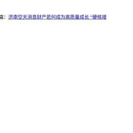
篇：
济南空天消息财产若何成为高质量成长 “硬核增