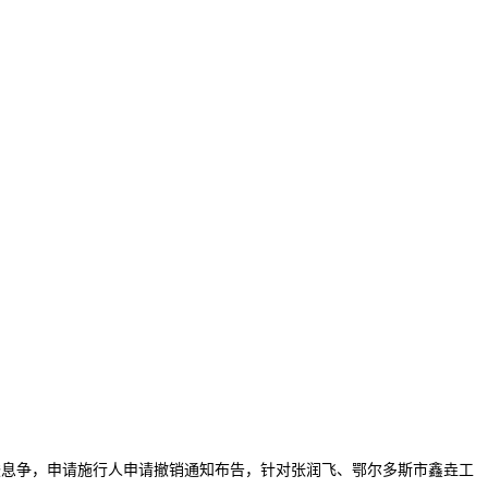
告竣息争，申请施行人申请撤销通知布告，针对张润飞、鄂尔多斯市鑫垚工