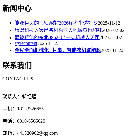
新闻中心
能源巨头的 “入场券”2026届考生选对专
2025-11-12
绿盟科技入选出名机构亚太地域身份和拜
2026-02-02
最被低估的东北985冲出一支机械人天团
2025-12-02
stylecontent
2025-11-23
全程全面机械化 甘肃：智能农机赋能聪
2025-11-20
联系我们
CONTACT US
联系人：郭经理
手机：18132326655
电话：0310-6566620
邮箱：441520902@qq.com