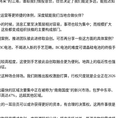
来”的江海，谁取我们情投意合，往往决定了我们能走多远，能抵达如
运营等更矫捷的体例，深度赋能我们当地合做伙伴？
的时候，消息汇聚至决策层相对容易，事项也较为集中；而规模扩大
。这些都变成组织扶植的主要构成部门。
案例，推进团队彼此进修取自创。可否再分享一些这方面的具体案例？
C电池，不竭进入新的手艺范畴。BC电池的难度可谓晶硅电池的终极手
较高程度，这使到手艺彼此自创取融合更为便利。地舆上的临近性也强
特征。
种场合排场。我们刚推出股权激励打算，行权尺度就是企业正在2026
快的区域次要集中正在被称为“南南国度”的新兴市场，包罗中东非、
高达47%，远超其他区域。
的一耳目员可以或许获得更好的资本，有合理的决策权。这两件事很是