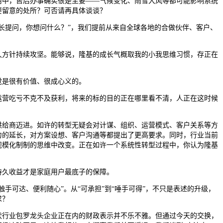
中，售后办事确实很是主要——气候变化、雨雪大风等都可能影响系统
要留意的处所？可否请再具体谈谈？
提问，你想问什么？”，我们提前从来自全球各地的合做伙伴、客户、
方针持续攻坚。能够说，隆基的成长气概取我的小我思维习惯，存正在
是很有价值、很成心义的。
营吃亏不克不及获利，将来的标的目的正在哪里看不清，人正在这时候
给商迈进。如许的转型无疑会对计谋、组织、运营模式、客户关系等方
力的延长，对方案设想、客户沟通等都提出了更高要求。同时，行业当前
规模化制制的思维中改变。正在如许一个系统性转型过程中，你认为隆基
久收益才是家庭用户最底子的保障。
触手可达、便利随心”。从“可承担”到“唾手可得”，不只是表述的升级，
求？
行业包罗龙头企业正在内的财政表示并不乐不雅。但通过今天的交换，