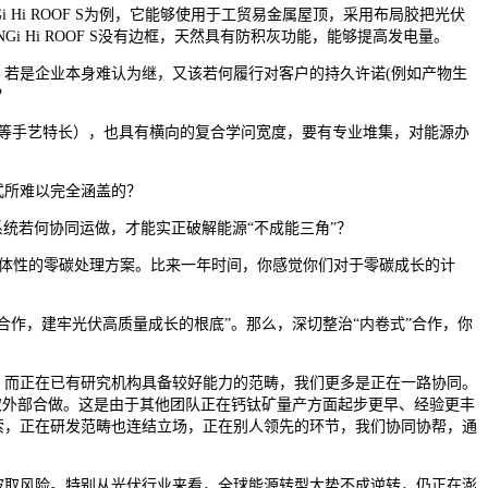
Gi Hi ROOF S为例，它能够使用于工贸易金属屋顶，采用布局胶把光伏
 Hi ROOF S没有边框，天然具有防积灰功能，能够提高发电量。
若是企业本身难认为继，又该若何履行对客户的持久许诺(例如产物生
？
等手艺特长），也具有横向的复合学问宽度，要有专业堆集，对能源办
所难以完全涵盖的？
统若何协同运做，才能实正破解能源“不成能三角”？
全体性的零碳处理方案。比来一年时间，你感觉你们对于零碳成长的计
合作，建牢光伏高质量成长的根底”。那么，深切整治“内卷式”合作，你
而正在已有研究机构具备较好能力的范畴，我们更多是正在一路协同。
取外部合做。这是由于其他团队正在钙钛矿量产方面起步更早、经验更丰
索，正在研发范畴也连结立场，正在别人领先的环节，我们协同协帮，通
取风险。特别从光伏行业来看，全球能源转型大势不成逆转，仍正在澎