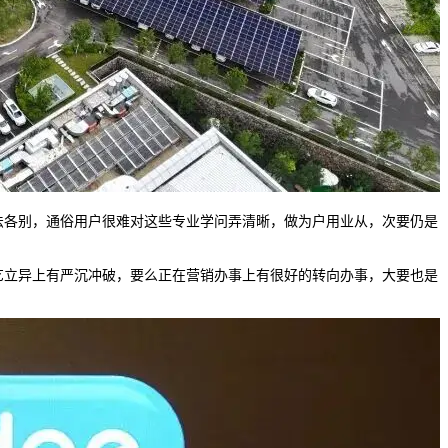
各别，通俗用户很难对这些专业学问弄清晰，做为户用业从，次要仍是
立异上有严沉冲破，要么正在营销办事上有很好的转向办事，大要也是