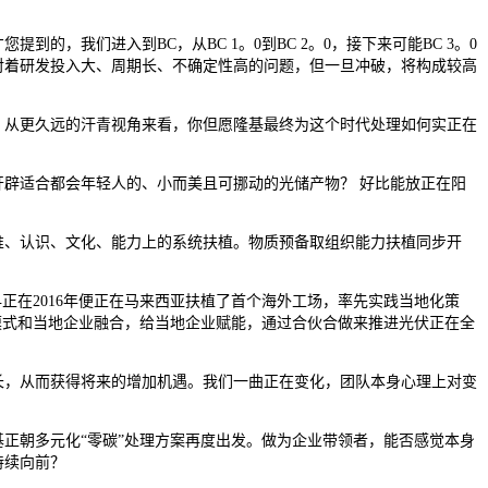
我们进入到BC，从BC 1。0到BC 2。0，接下来可能BC 3。0
对着研发投入大、周期长、不确定性高的问题，但一旦冲破，将构成较高
从更久远的汗青视角来看，你但愿隆基最终为这个时代处理如何实正在
辟适合都会年轻人的、小而美且可挪动的光储产物？ 好比能放正在阳
、认识、文化、能力上的系统扶植。物质预备取组织能力扶植同步开
在2016年便正在马来西亚扶植了首个海外工场，率先实践当地化策
模式和当地企业融合，给当地企业赋能，通过合伙合做来推进光伏正在全
，从而获得将来的增加机遇。我们一曲正在变化，团队本身心理上对变
朝多元化“零碳”处理方案再度出发。做为企业带领者，能否感觉本身
持续向前？