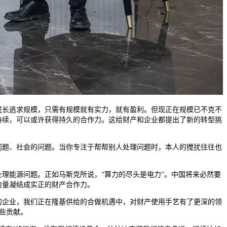
长逃求规模，只需有规模就有实力，就有盈利。但现正在规模已不克不
持续，可以或许获得持久的合作力。这给财产和企业都提出了新的转型挑
题、社会的问题。当你专注于帮帮别人处理问题时，本人的搅扰往往也
能源问题。正如马斯克所说，“算力的尽头是电力”。中国将来必然要
力量凝结成实正的财产合作力。
企业，我们正在隆基供给的合做机遇中，对财产使用手艺有了更深的领
一些贡献。