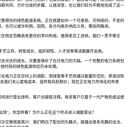
慎密共同、方针分歧的步履，让我深受，也让我们较为平稳地完成了这一
靠得住的绿色能源系统。正在搭建如许一个可承担、可持续的、不变的
用，也可以或许利用。因而，各方均肩负响应义务，需协同推进。
在特定范畴具有更优的学问布局，值得老员工进修。我们一贯平等交
手艺立异、转型成长、组织韧性、人才培育等话题展开会商。
去光伏的成长，次要是填补了白日电力的欠缺。一个完整的电力系统包
其他时段的绿色能源供应仍未处理。
化电力正在空间上的调配，而绿氢等手艺则通过能量形式的，将波动性
过去我们关心度电成本、组件取风机制价；现在正在电力市场化的布景
间进行营业排布、客户对接取注释。很多客户已基于一代产物完成设想
场”。你怎样看？为什么正在这个时点进入储能营业？
次交换很是高兴：我们明白了配合的乐趣点，碰撞出很多风趣的设法，