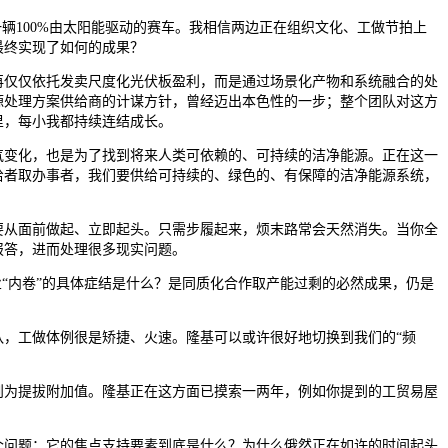
共创了一辆100%由太阳能驱动的赛车。我相信两边正在组织文化、工做节拍上
最终实现了如何的成果？
仅仅依托发卖尺度化光伏板盈利，而是通过场景化产物和系统融合的处
源处理方案供给商的计谋方针，曾经迈出本色性的一步；整个团队对这方
里，每小我都持续连结成长。
变化，也是为了找到将来人类可依赖的、可持续的洁净能源。正在这一
给者取办事者，我们要供给可持续的、绿色的、有保障的洁净能源系统，
从面前做起、立即起头。只需步履起来，烦末路常会天然消失。当你全
报答，进而处理很多现实问题。
“内卷”的具体症结是什么？是同质化合作取产能过剩的必然成果，仍是
，工做体例很是矫捷、火速。隆基可以或许很好地切换到我们的“频
为提拔附加值。隆基正在这方面已摸索一两年，例如你提到的工贸易屋
问题：它的焦点支持要素到底是什么？为什么俄然正在如许的时间起头