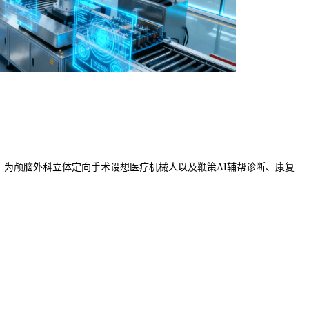
，为颅脑外科立体定向手术设想医疗机械人以及鞭策AI辅帮诊断、康复