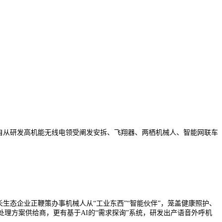
、自从研发高机能无线电领受阐发安拆、飞翔器、两栖机械人、智能网联车
生态企业正鞭策办事机械人从“工业东西”“智能伙伴”，笼盖健康照护、
理方案供给商，更有基于AI的“需求探询”系统，研发出产语音外呼机