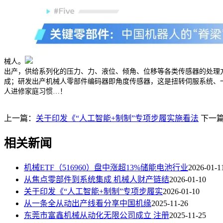
械人。
出产，供给系列化的压力、力、液位、倾角、位移等各类传感器的处理
成；研发出产机械人零部件编码器即角度传感器，这是扭转伺服系统、
人进修家庭习惯…！
上一篇：
关于印发《“人工智能+制制”专项步履实施看法
下一
相关新闻
机械ETF（516960）盘中涨超13%储能电池行业
2026-01-1
从焦点零部件到系统集成 机械人财产链结
2026-01-10
关于印发《“人工智能+制制”专项步履实
2026-01-10
从一条全从动出产线看分享中国机缘
2025-11-26
东莞市富鑫机械从动化无限公司成立 注册
2025-11-25