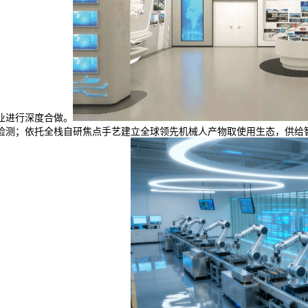
业进行深度合做。
检测；依托全栈自研焦点手艺建立全球领先机械人产物取使用生态，供给