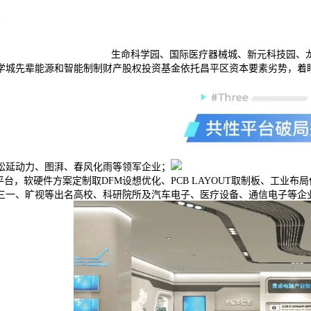
生命科学园、国际医疗器械城、新元科技园、龙
学城先辈能源和智能制制财产股权投资基金依托昌平区资本要素劣势，着
松延动力、图湃、春风化雨等领军企业；
台，软硬件方案定制取DFM设想优化、PCB LAYOUT取制板、工业布
三一、旷视等出名高校、科研院所及汽车电子、医疗设备、通信电子等企