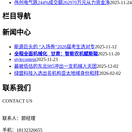
伟创电气跌244%成交额262970万元从力资金净
2025-11-24
栏目导航
新闻中心
能源巨头的 “入场券”2026届考生选对专
2025-11-12
全程全面机械化 甘肃：智能农机赋能聪
2025-11-20
stylecontent
2025-11-23
最被低估的东北985冲出一支机械人天团
2025-12-02
绿盟科技入选出名机构亚太地域身份和拜
2026-02-02
联系我们
CONTACT US
联系人：郭经理
手机：18132326655