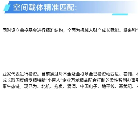
同时设立曲投基金进行精准结构，全面为机械人财产成长赋能。将来科
业家代表进行投资。目前通过母基金及曲投基金已投资帕西尼、镁伽、
成长取国度级专精特新“小巨人”企业万龙精益配合打制的柔性智制办事平
事生态链。现已为、北航、抱负、滴滴、中国电子、地平线、寒武纪、