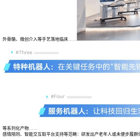
外骨骼、微创介入等手艺落地临床……
等系列化产物……
感情陪同、智能交互取平台支持等范畴：研发出产老年人或未便步履群体