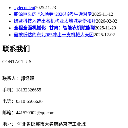
stylecontent
2025-11-23
能源巨头的 “入场券”2026届考生选对专
2025-11-12
绿盟科技入选出名机构亚太地域身份和拜
2026-02-02
全程全面机械化 甘肃：智能农机赋能聪
2025-11-20
最被低估的东北985冲出一支机械人天团
2025-12-02
联系我们
CONTACT US
联系人：郭经理
手机：18132326655
电话：0310-6566620
邮箱：441520902@qq.com
地址： 河北省邯郸市大名府路京府工业城