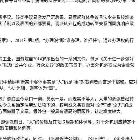
、配餐等营业不属于病院的从停业务……两边的合同标的系办理办事工做
争议。该类争议易激发严沉后果、易惹起群体争议且法令关系较难鉴
实节制以及表面的外部察看。调派转外包的成功转型关系到国度响应政
李雄《劳务调派轨制的误区取矫正》，载《家》，2014年第3期。“办理说”即“谁办理、谁担任”，通过办理权的行
业，国务院自2014岁尾出台的一系列文件，包罗《关于进一步做好
+”以及“公共创业、万众立异”的政策布景下，办事外包必将成为企业营
织中精确判断某个客体事实是“人”仍是“事”对裁判者而言是个挑和。应对
，“人”为辅，则客体为“事”。
？谜底至今众口一词，莫衷一是。而现实不等人，大量的调派曾经转
令关系确定后劳动法项下的、权利或义务将面对“全有”或“全无”的成
方面做脚了文章，假外包一般具有很高的荫蔽性，认定难度较大。
即调派刻日、“人”的价钱及其领取周期和体例等；对于外包则应特定于
领取周期和体例等。
分的行政许可。同时，《平易近法公例》、《公司法》、《企业法人