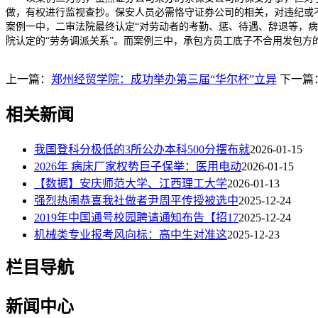
做，有权进行监视查抄。保安人员必需恪守证券公司的相关，对违纪或
案例一中，二审法院最终认定“对劳动者的考勤、惩、待遇、辞退等，
院认定的“劳务调派关系”。而案例三中，承包方员工底子不合用发包
上一篇：
郑州经贸学院：成功举办第三届“华尔杯”立异
下一篇
相关新闻
我国登科分极低的3所公办本科500分摆布就
2026-01-15
2026年 病床厂家权势巨子保举：医用电动
2026-01-15
【数据】安庆师范大学、江西理工大学
2026-01-13
强烈热闹恭喜我社做者尹周平传授被选中
2025-12-24
2019年中国通号校园聘请通知布告【招17
2025-12-24
机械类专业报考风向标：高中生对准这
2025-12-23
栏目导航
新闻中心