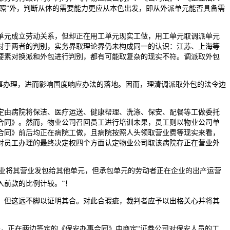
“照”外，判断从体的需要能力更应从本色出发，即从外派单元能否具备需
元成立劳动关系，但却正在用工单元现实工做，用工单元取调派单元
对于两者的判别，实务界取理论界仍未构成同一的认识：江苏、上海等
”的要素对换派和外包进行判别，都有可能取复杂的现实不符。调派取外包
事办理，进而影响国度响应办法的落地。因而，理清调派取外包的法令边
由病院将保洁、医疗运送、健康帮理、洗涤、保安、配餐等工做委托
合同》。然而，物业公司召回员工进行培训未果，员工则以物业公司单
合同》前后均正在病院工做，且病院按照人头领取营业费等现实来看，
对员工办理的最终决定权四个方面认定物业公司取该病院存正在营业外
如《江苏省劳动合同条例（2013批改）》：“企业将其营业发包给其他单元，但承包单元的劳动者正在企业的出产运营
入前款的比例计较。”！
但这远不脚以证明其合。对此合瑕疵，裁判者应予以出格关心并将其
，正在两边签定的《保安办事合同》中商定“证券公司对保安人员的工