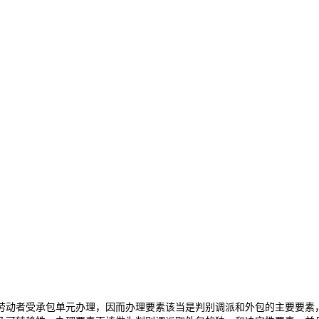
动者受承包单元办理，因而办理要素该当是判别调派和外包的主要要素，