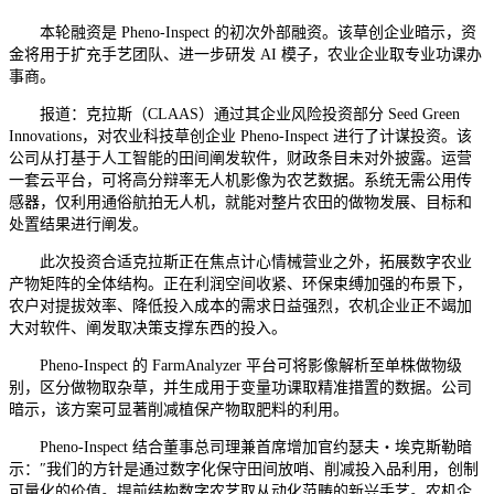
本轮融资是 Pheno-Inspect 的初次外部融资。该草创企业暗示，资
金将用于扩充手艺团队、进一步研发 AI 模子，农业企业取专业功课办
事商。
报道：克拉斯（CLAAS）通过其企业风险投资部分 Seed Green
Innovations，对农业科技草创企业 Pheno-Inspect 进行了计谋投资。该
公司从打基于人工智能的田间阐发软件，财政条目未对外披露。运营
一套云平台，可将高分辩率无人机影像为农艺数据。系统无需公用传
感器，仅利用通俗航拍无人机，就能对整片农田的做物发展、目标和
处置结果进行阐发。
此次投资合适克拉斯正在焦点计心情械营业之外，拓展数字农业
产物矩阵的全体结构。正在利润空间收紧、环保束缚加强的布景下，
农户对提拔效率、降低投入成本的需求日益强烈，农机企业正不竭加
大对软件、阐发取决策支撑东西的投入。
Pheno-Inspect 的 FarmAnalyzer 平台可将影像解析至单株做物级
别，区分做物取杂草，并生成用于变量功课取精准措置的数据。公司
暗示，该方案可显著削减植保产物取肥料的利用。
Pheno-Inspect 结合董事总司理兼首席增加官约瑟夫・埃克斯勒暗
示：″我们的方针是通过数字化保守田间放哨、削减投入品利用，创制
可量化的价值。提前结构数字农艺取从动化范畴的新兴手艺。农机企