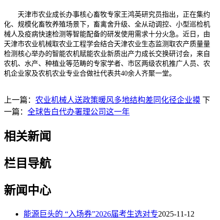
天津市农业成长办事核心畜牧专家王鸿英研究员指出，正在集约
化、规模化畜牧养殖场景下，畜禽舍升级、全从动调控、小型巡检机
械人及疫病快速检测等智能配备的研发使用需求十分火急。近日，由
天津市农业机械取农业工程学会结合天津农业生态监测取农产质量量
检测核心举办的智能农机赋能农业新质出产力成长交换研讨会，来自
农机、水产、种植业等范畴的专家学者、市区两级农机推广人员、农
机企业家及农机农业专业合做社代表共40余人齐聚一堂。
上一篇：
农业机械人送政策暖风多地结构差同化径企业摸
下
一篇：
全球告白代办署理公司这一年
相关新闻
栏目导航
新闻中心
能源巨头的 “入场券”2026届考生选对专
2025-11-12