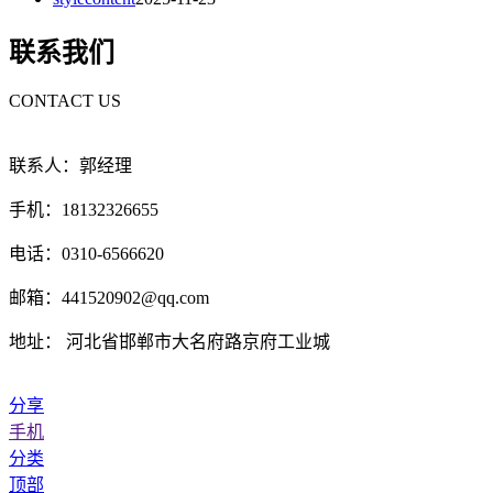
联系我们
CONTACT US
联系人：郭经理
手机：18132326655
电话：0310-6566620
邮箱：441520902@qq.com
地址： 河北省邯郸市大名府路京府工业城
分享
手机
分类
顶部