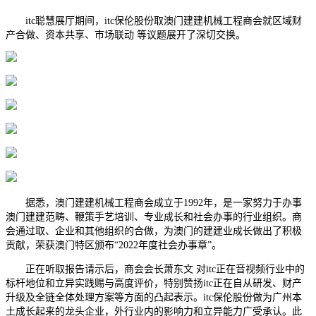
itc聪慧展厅期间，itc保伦股份取澳门建建机械工程商会就区域财
产合做、资本共享、市场联动 等议题展开了深切交换。
据悉，澳门建建机械工程商会成立于1992年，是一家努力于办事
澳门建建范畴、鞭策手艺培训、专业成长和社会办事的行业组织。商
会通过取、企业和其他组织的合做，为澳门的建建业成长做出了积极
贡献，荣获澳门特区颁布“2022年度社会办事章”。
正在听取报告请示后，商会会长萧东文 对itc正在音视频行业中的
标杆地位和立异实践赐与高度评价，特别赞扬itc正在自从研发、财产
升级及全链全体处理方案等方面的凸起表示。itc保伦股份做为广州本
土成长起来的龙头企业，外行业内的影响力和立异能力广受承认。此