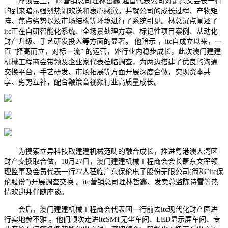
座谈会上， itc营销总司理林哲鑫 起首代表公司对萧东文会长一行
的到来暗示强烈热闹欢送和衷心感激。并就公司的成长过程、产物矩
阵、焦点劣势以及市场结构等环境进行了系统引见。林总沉点阐述了
itc正在自研智能化系统、全场景处理方案、标记性项目案例、从动化
财产升级、手艺研发投入等方面的显著。 他暗示 ，itc自成立以来，一
直 “择高而立，对标一流” 的运营，外行业内稳步成长，此次澳门建建
机械工程商会带领及企业家代表莅临调查，为两边搭建了优良的沟通
交换平台，手艺研发、市场拓展等方面开展深度合做，实现资本共
享、劣势互补，配合鞭策音视频行业高质量成长。
为摸索立异科技取建建机械范畴的融合成长，推进粤港澳大湾区
财产交换取合做，10月27日，澳门建建机械工程商会会长萧东文率领
理监事及会员代表一行27人莅临广东保伦电子股份无限公司(简称“itc保
伦股份”)开展调查交换 。itc营销总司理林哲鑫、发卖总监陈诗雪等热
情欢迎并伴随座谈。
会后，澳门建建机械工程商会代表团一行前去itc现代化财产园进
行实地参不雅 。他们顺次走进itcSMT无尘车间、LED显示屏车间、专