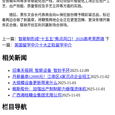
业音箱车间等多条智能化出产线，深切领会itc智能化工场正在出产工
艺、出产效能、质量管控及手艺立异等方面的实践。
随后，萧东文会长代表商会向itc保伦股份赠予精彩留念品，标记
着两边合做了新篇章，将鞭策两地企业正在更宽范畴、更深条理开展
务实合做，联袂开创互利共赢新场合排场。
上一篇：
智能制形成“十五五”焦点风口！2026高考意愿填
下
一篇：
英国留学中介十大正轨留学中介
相关新闻
旧事天极网_智能设备_智妙手环
2025-12-09
月薪最高12000元！江南区4家沉点企业招工
2025-11-02
大规模设备更新带来什么
2025-11-01
鲍斯股份：加强出产制制能力做强流体机
2025-11-01
广西湘桂糖业集团无限公司
2025-11-01
栏目导航