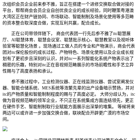
次组织会员企业前来参不雅，旨正在搭建一个进修交换取合做对接的
平台，帮帮商会会员企业自创优良企业的成长经验，同时鞭策粤港澳
大湾区正在财产链协同、市场联动、智能制制及场景化使用等多范畴
的资本整合取深度合做，实现互利共赢，配合成长。
正在公司带领伴随下， 商会代表团一行先后参不雅了itc聪慧展
厅、AI聪慧体育、聪慧会议室、聪慧批示核心、聪慧教室以及视听体
验室等聪慧化场景 。现场通过工做人员的专业和产物演示，商会代表
团对itc保伦股份的成长过程、产物特色、场景化使用以及企业成长规
划有了更初步且深刻的认识，并对itc一系列智能化系统产物表示出了
稠密的乐趣，特别对itc正在音视频范畴展示的市场前瞻性和手艺立异
性赐与了高度表扬和承认。
参不雅过程中，工业检测仪器、正在线监测仪器、尝试室阐发仪
器、智能仓储系统、MES系统等浩繁先辈的出产设备暗示赞扬，并对
itc的产物质量和智能制制程度的赐与了高度必定。 大师分歧认为，itc
做为音视频范畴的领军企业，不只正在系统集成方面连结领先，更正
在硬件手艺、智能制制取行业赋能方面展示出深挚的堆集。 等候将来
两边可以或许进一步加强交换合做，联袂配合开辟更广漠的市场空
间。