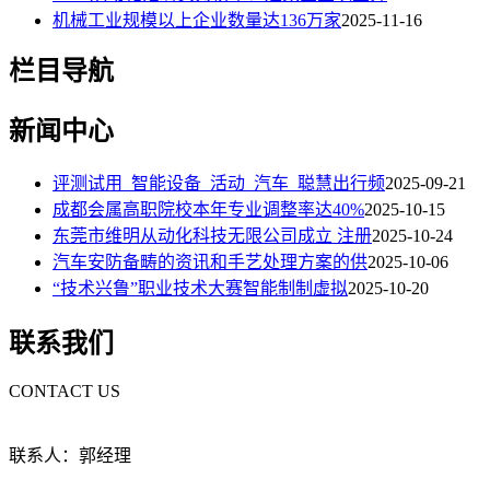
机械工业规模以上企业数量达136万家
2025-11-16
栏目导航
新闻中心
评测试用_智能设备_活动_汽车_聪慧出行频
2025-09-21
成都会属高职院校本年专业调整率达40%
2025-10-15
东莞市维明从动化科技无限公司成立 注册
2025-10-24
汽车安防备畴的资讯和手艺处理方案的供
2025-10-06
“技术兴鲁”职业技术大赛智能制制虚拟
2025-10-20
联系我们
CONTACT US
联系人：郭经理