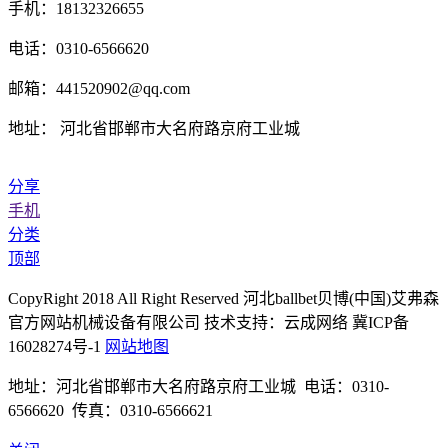
手机：18132326655
电话：0310-6566620
邮箱：441520902@qq.com
地址： 河北省邯郸市大名府路京府工业城
分享
手机
分类
顶部
CopyRight 2018 All Right Reserved 河北ballbet贝博(中国)艾弗森
官方网站机械设备有限公司 技术支持：云成网络 冀ICP备
16028274号-1
网站地图
地址：河北省邯郸市大名府路京府工业城 电话：0310-
6566620 传真：0310-6566621