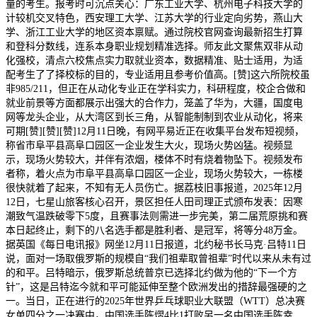
量的考生。报考时可沉点关心：广东工业大学、杭州电子科技大学的
计较机交叉特色，西安理工大学、江苏大学的行业定向劣势，燕山大
学、浙江工业大学的地区资本禀赋。通过院校官网查询最新招生打算
和登科分数线，连系本身职业规划精准选择。师友此文聚焦双非从动
化强校，清点六校焦点实力取就业资本，数据精准、贴士适用，为适
配考生了了择校标的目的，专业适用且参考价值高。[赞]这六所院校虽
非985/211，但正在从动化专业正在学科实力，科研程度，校企合做和
就业前景等方面都展示出强大的合作力，笼盖了华为，大疆，国度电
网等龙头企业，从大湾区到长三角，从智能制制到农业从动化，将来
可期[赞][赞][赞]12月11日晚，有网平易近正在收集平台发布短视频，
称省市阜平县高阜口园区一企业发生大火，现场火势凶猛。视频显
示，现场火势较大，并伴有浓烟，楼体不时有烧着物坠下。视频发布
者称，着火点为市阜平县高阜口园区一企业，现场火势较大，一栋楼
很快就着了起来，不知有无人员伤亡。据荔枝旧事报道，2025年12月
12日，七星山旅客核心召开，景区担任人田司理正式颁布发表：因寒
潮致气温跌破零下5度，且赛事法则需进一步完美，第二届荒原挑和赛
本日起终止，剩下的八名选手都是胜利者、是冠军，将等分48万金。
据英国《每日电讯报》网坐12月11日报道，北约秘书长马克·吕特11日
说，面对一场取俄罗斯的规模自“我们祖辈取曾祖辈”时代以来从未有过
的和平。吕特暗示，俄罗斯总统普京已选择北约做为他的“下一个方
针”，这是吕特迄今就和平可能延伸至整个欧洲发出的措辞最强硬的之
一。当日，正在进行的2025年世界乒乓球职业大联盟（WTT）总决赛
女单四分之一决赛中，中国选手陈熠4比1打败另一名中国选手陈幸