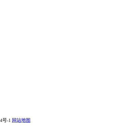
74号-1
网站地图